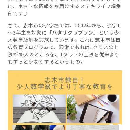
数
に、ホットな情報をお届けするステキライフ編集
学
部です♪
級
さて、志木市の小学校では、2002年から、小学1
で
～3年生を対象に
「ハタザクラプラン」
という少
よ
記事検索
人数学級制を実施しています。これは志木市独自
り
の教育プログラムで、通常であれば1クラスの上
丁
限が40人のところを、1クラスの上限を従来より
寧
もずっと少なくするというもの。
な
教
育
を
実
施！！”
の