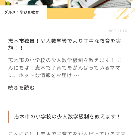
活用事例
グルメ
：
学び＆教育
：
「モノ」
2017.11.16
志木市独自！少人数学級でより丁寧な教育を実
fleXe
リノベ事例
施！！
志木市の小学校の少人数学級制を教えます！ こ
んにちは！志木で子育てをがんばっているママ
「ひと」
に、ホットな情報をお届け …
協賛・協力店
“志
続きを読む
木
コーディネーター紹介
市
独
志木市の小学校の少人数学級制を教えます！
自！
少
これからの暮らし 住み替え相談
人
こんにちは！志木で子育てをがんばっているママ