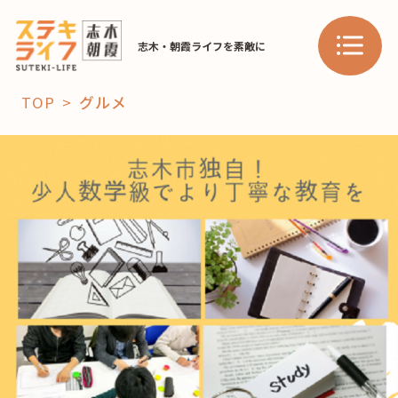
志木・朝霞ライフを素敵に
TOP
グルメ
「コト」
子育て
暮らし
おすすめ
学び・教育
スポット
「場」
HAREL
HAREL