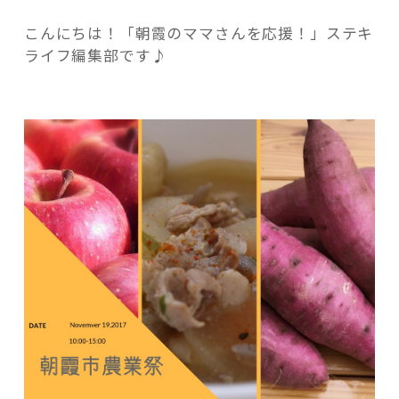
う！
こんにちは！「朝霞のママさんを応援！」ステキ
味
ライフ編集部です♪
わ
お
う！
記事検索
朝
霞
市
農
業
祭
／
11
月
19
日”
の