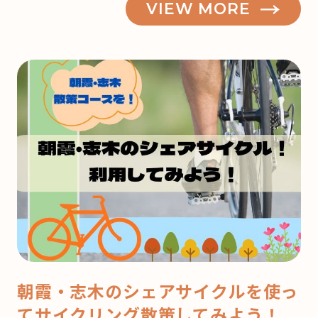
VIEW MORE
霞】
も
う
来
月
は
ク
リ
ス
マ
ス！
ど
こ
で
朝霞・志木のシェアサイクルを使っ
ケ
てサイクリング散策してみよう！
ー