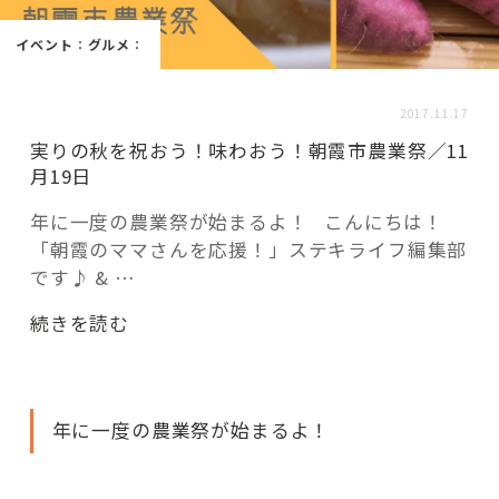
活用事例
イベント
：
グルメ
：
「モノ」
2017.11.17
実りの秋を祝おう！味わおう！朝霞市農業祭／11
fleXe
リノベ事例
月19日
年に一度の農業祭が始まるよ！ こんにちは！
「朝霞のママさんを応援！」ステキライフ編集部
「ひと」
です♪ & …
協賛・協力店
“実
続きを読む
り
コーディネーター紹介
の
秋
年に一度の農業祭が始まるよ！
を
祝
これからの暮らし 住み替え相談
お