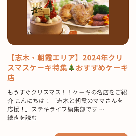
【志木・朝霞エリア】2024年クリ
スマスケーキ特集
おすすめケーキ
店
もうすぐクリスマス！！ケーキの名店をご紹
介 こんにちは！「志木と朝霞のママさんを
応援！」ステキライフ編集部です …
“【志
続きを読む
木・
朝