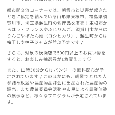
都市間交流コーナーでは、朝霞市と災害が起きた
ときに協定を結んでいる山形県東根市、福島県須
賀川市、埼玉県越生町の名産品を販売！東根市か
らはラ・フランスやふじりんご、須賀川市からは
りんごやぼたん姫（コシヒカリ）、越生町からは
梅干しや柚子ジャムが並ぶ予定です♪
さらに、対象の模擬店で500円以上のお買い物を
すると、お楽しみ抽選券が1枚貰えます♡
また、11時30分からはパンジーの無料配布が予
定されています♪このほかにも、朝霞でとれた人
参詰め放題や農産物品評会に出品された農産物の
販売、また農業委員会活動や市民による農業体験
の展示など、様々なプログラムが予定されていま
す。