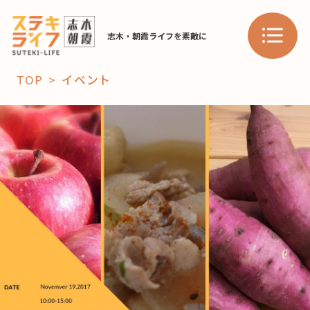
志木・朝霞ライフを素敵に
TOP
イベント
「コト」
子育て
暮らし
おすすめ
学び・教育
スポット
「場」
HAREL
HAREL