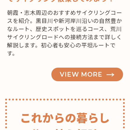
キ
朝霞・志木周辺のおすすめサイクリングコー
を
スを紹介。黒目川や新河岸川沿いの自然豊か
買
なルート、歴史スポットを巡るコース、荒川
お
サイクリングロードへの接続方法まで詳しく
う
解説します。初心者も安心の平坦ルートで
か
す。
な？”
の
VIEW MORE
これからの暮らし