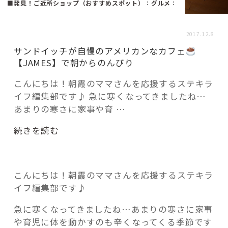
活用事例
■発見！ご近所ショップ（おすすめスポット）
：
グルメ
：
2017.12.8
「モノ」
サンドイッチが自慢のアメリカンなカフェ
【JAMES】で朝からのんびり
fleXe
リノベ事例
こんにちは！朝霞のママさんを応援するステキラ
イフ編集部です♪ 急に寒くなってきましたね…
あまりの寒さに家事や育 …
「ひと」
“サ
続きを読む
ン
協賛・協力店
ド
イ
コーディネーター紹介
こんにちは！朝霞のママさんを応援するステキラ
ッ
イフ編集部です♪
チ
が
急に寒くなってきましたね…あまりの寒さに家事
これからの暮らし 住み替え相談
自
や育児に体を動かすのも辛くなってくる季節です