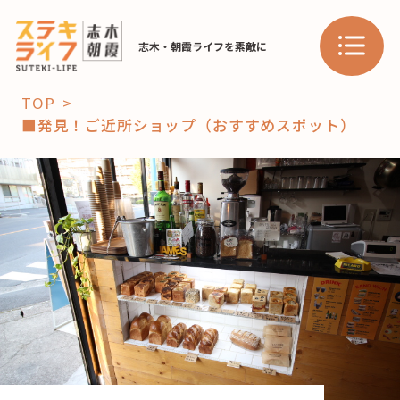
志木・朝霞ライフを素敵に
TOP
■発見！ご近所ショップ（おすすめスポット）
「コト」
子育て
暮らし
おすすめ
学び・教育
スポット
「場」
HAREL
HAREL