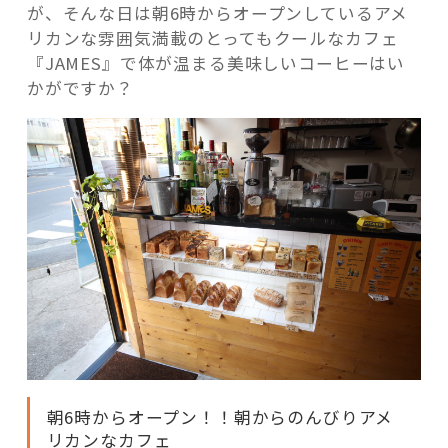
慢
が、そんな日は朝6時からオープンしているアメ
の
リカンな雰囲気満載のとってもクールなカフェ
ア
『JAMES』で体が温まる美味しいコーヒーはい
メ
かがですか？
リ
記事検索
カ
ン
な
カ
フ
ェ
【JAMES】
で
朝
か
ら
朝6時からオープン！！朝からのんびりアメ
の
リカンなカフェ