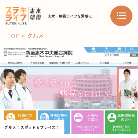
志木・朝霞ライフを素敵に
TOP
グルメ
「コト」
子育て
暮らし
おすすめ
学び・教育
スポット
「場」
グルメ
：
スポット＆プレイス
：
HAREL
HAREL