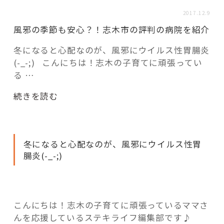
活用事例
2017.12.9
風邪の季節も安心？！志木市の評判の病院を紹介
「モノ」
冬になると心配なのが、風邪にウイルス性胃腸炎
(-_-;) こんにちは！志木の子育てに頑張ってい
fleXe
リノベ事例
る …
“風
続きを読む
邪
「ひと」
の
季
協賛・協力店
冬になると心配なのが、風邪にウイルス性胃
節
腸炎(-_-;)
も
コーディネーター紹介
安
心？！
志
こんにちは！志木の子育てに頑張っているママさ
木
これからの暮らし 住み替え相談
んを応援しているステキライフ編集部です♪
市