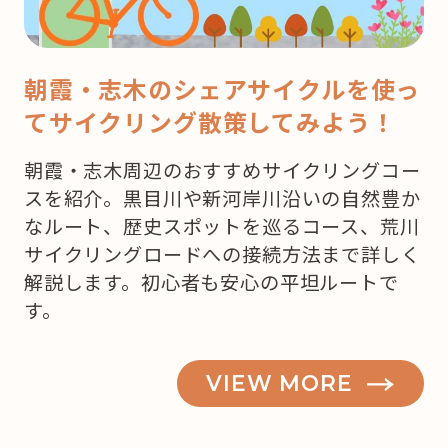
ど
こ
で
朝霞・志木のシェアサイクルを使っ
ケ
てサイクリング散策してみよう！
ー
キ
朝霞・志木周辺のおすすめサイクリングコー
を
スを紹介。黒目川や新河岸川沿いの自然豊か
買
なルート、歴史スポットを巡るコース、荒川
お
サイクリングロードへの接続方法まで詳しく
う
解説します。初心者も安心の平坦ルートで
か
す。
な？”
の
VIEW MORE