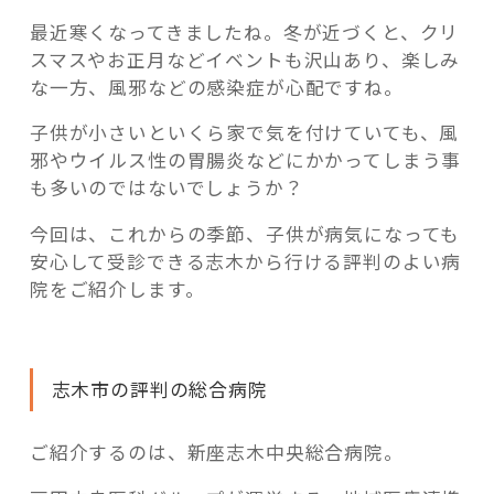
の
最近寒くなってきましたね。冬が近づくと、クリ
評
スマスやお正月などイベントも沢山あり、楽しみ
判
な一方、風邪などの感染症が心配ですね。
の
病
子供が小さいといくら家で気を付けていても、風
記事検索
院
邪やウイルス性の胃腸炎などにかかってしまう事
を
も多いのではないでしょうか？
紹
今回は、これからの季節、子供が病気になっても
介”
安心して受診できる志木から行ける評判のよい病
の
院をご紹介します。
志木市の評判の総合病院
ご紹介するのは、新座志木中央総合病院。