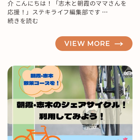
介 こんにちは！「志木と朝霞のママさんを
応援！」ステキライフ編集部です …
“【志
続きを読む
木・
朝
VIEW MORE
霞】
も
う
来
月
は
ク
リ
ス
マ
ス！