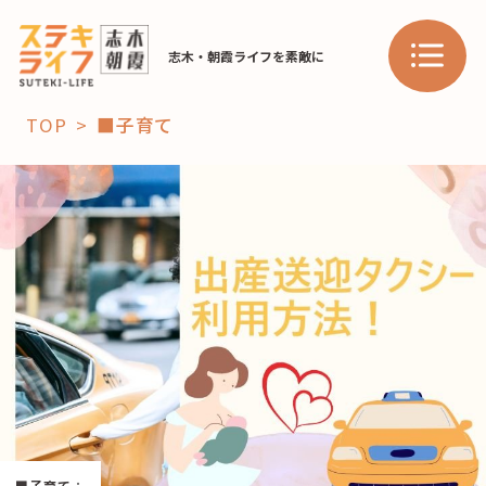
志木・朝霞ライフを素敵に
TOP
■子育て
「コト」
子育て
暮らし
おすすめ
学び・教育
スポット
「場」
HAREL
HAREL
■子育て
：