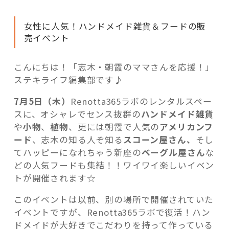
に
お
女性に人気！ハンドメイド雑貨＆フードの販
い
売イベント
で
よ
記事検索
☆Renotta365
こんにちは！「志木・朝霞のママさんを応援！」
ラ
ステキライフ編集部です♪
ボ
7月5日（木）
Renotta365ラボのレンタルスペー
で
スに、オシャレでセンス抜群の
ハンドメイド雑貨
楽
や
小物
、
植物
、更には朝霞で人気の
アメリカンフ
し
ード
、志木の知る人ぞ知る
スコーン屋さん、
そし
い
てハッピーになれちゃう新座の
ベーグル屋さん
な
イ
どの人気フードも集結！！ワイワイ楽しいイベン
ベ
トが開催されます☆
ン
ト！！
このイベントは以前、別の場所で開催されていた
人
イベントですが、Renotta365ラボで復活！ハン
気
ドメイドが大好きでこだわりを持って作っている