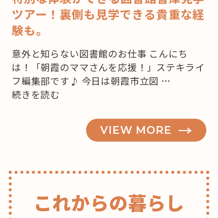
ツアー！裏側も見学できる貴重な経
験も。
意外と知らない図書館のお仕事 こんにち
は！「朝霞のママさんを応援！」ステキライ
フ編集部です♪ 今日は朝霞市立図 …
“知
続きを読む
っ
て
VIEW MORE
ビ
ッ
ク
リ！！
図
これからの暮らし
書
館