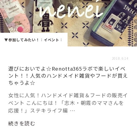
活用事例
「モノ」
▼参加してみたい！
：
イベント
：
fleXe
リノベ事例
2018.6.14
遊びにおいでよ☆Renotta365ラボで楽しいイベ
「ひと」
ント！！人気のハンドメイド雑貨やフードが買え
ちゃうよ☆
協賛・協力店
女性に人気！ハンドメイド雑貨＆フードの販売イ
ベント こんにちは！「志木・朝霞のママさんを
コーディネーター紹介
応援！」ステキライフ編 …
“遊
続きを読む
これからの暮らし 住み替え相談
び