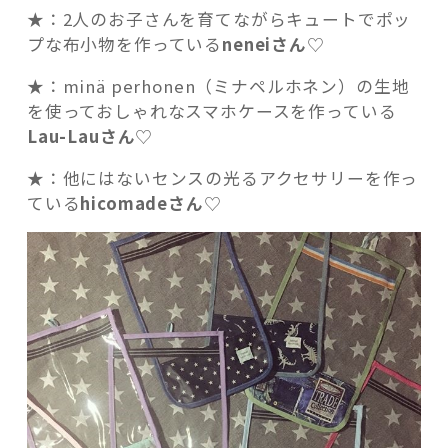
★：2人のお子さんを育てながらキュートでポッ
プな布小物を作っている
neneiさん
♡
★：minä perhonen（ミナペルホネン）の生地
を使っておしゃれなスマホケースを作っている
Lau-Lauさん
♡
★：他にはないセンスの光るアクセサリーを作っ
ている
hicomadeさん
♡