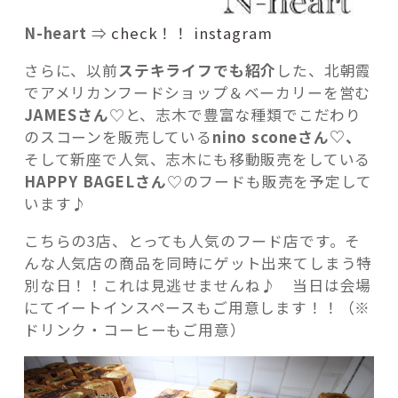
N-heart
⇒
check！！ instagram
さらに、以前
ステキライフでも紹介
した、北朝霞
でアメリカンフードショップ＆ベーカリーを営む
JAMESさん
♡と、志木で豊富な種類でこだわり
のスコーンを販売している
nino sconeさん♡、
そして新座で人気、志木にも移動販売をしている
HAPPY BAGELさん
♡のフードも販売を予定して
います♪
こちらの3店、とっても人気のフード店です。そ
んな人気店の商品を同時にゲット出来てしまう特
別な日！！これは見逃せませんね♪ 当日は会場
にてイートインスペースもご用意します！！（※
ドリンク・コーヒーもご用意）