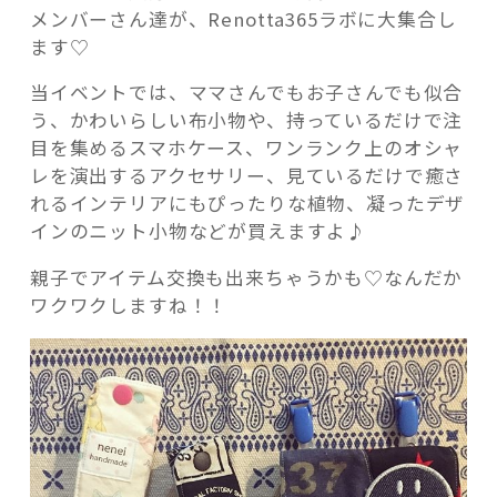
の
メンバーさん達が、Renotta365ラボに大集合し
ハ
ます♡
ン
ド
当イベントでは、ママさんでもお子さんでも似合
メ
う、かわいらしい布小物や、持っているだけで注
イ
目を集めるスマホケース、ワンランク上のオシャ
ド
レを演出するアクセサリー、見ているだけで癒さ
雑
れるインテリアにもぴったりな植物、凝ったデザ
貨
インのニット小物などが買えますよ♪
や
親子でアイテム交換も出来ちゃうかも♡なんだか
フ
ワクワクしますね！！
ー
ド
が
買
え
ち
ゃ