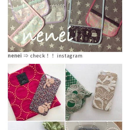
nenei
⇒
check！！ instagram