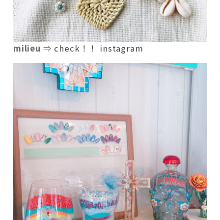
milieu
⇒
check！！ instagram