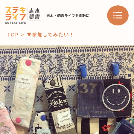
志木・朝霞ライフを素敵に
TOP
▼参加してみたい！
「コト」
子育て
暮らし
おすすめ
学び・教育
スポット
「場」
HAREL
HAREL