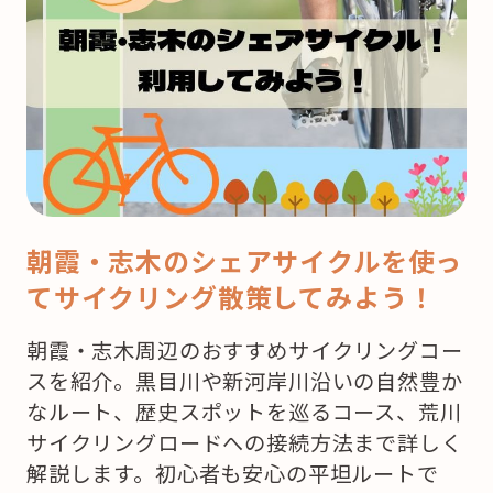
ク
リ
ス
マ
ス！
ど
こ
で
朝霞・志木のシェアサイクルを使っ
ケ
てサイクリング散策してみよう！
ー
キ
朝霞・志木周辺のおすすめサイクリングコー
を
スを紹介。黒目川や新河岸川沿いの自然豊か
買
なルート、歴史スポットを巡るコース、荒川
お
サイクリングロードへの接続方法まで詳しく
う
解説します。初心者も安心の平坦ルートで
か