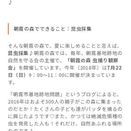
♪
朝霞の森でできること：昆虫採集
そんな朝霞の森で、夏に楽しめることと言えば、
昆虫採集
♪朝霞の森では、毎年、朝霞基地跡地の
自然を守る会の主催で、
「朝霞の森 虫捕り観察
会」
を開催しています。今年（2018年）は
7月22
日（日）
9：00～11：00に開催が決まっていま
す。
「朝霞市基地跡地問題」というブログによると、
2016年はおよそ300人の親子がこの森に集まった
のだとか！たくさんの子ども達がバッタを捕るの
に興じたようです♡また、かつては絶滅危惧種の
虫を発見した人も！それだけ、自然あふれる場所
なのです♪