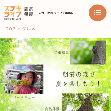
志木・朝霞ライフを素敵に
TOP
グルメ
「コト」
子育て
暮らし
おすすめ
学び・教育
スポット
「場」
HAREL
HAREL