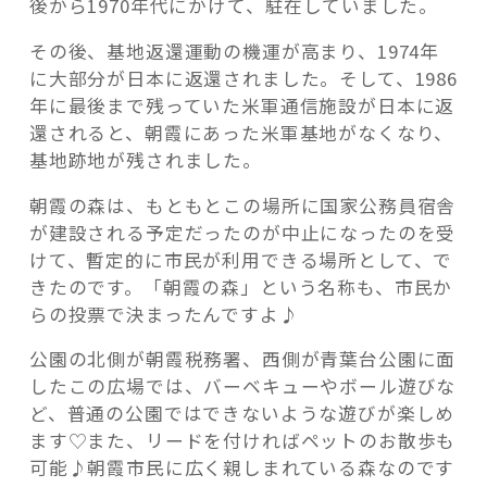
後から1970年代にかけて、駐在していました。
その後、基地返還運動の機運が高まり、1974年
に大部分が日本に返還されました。そして、1986
年に最後まで残っていた米軍通信施設が日本に返
還されると、朝霞にあった米軍基地がなくなり、
基地跡地が残されました。
朝霞の森は、もともとこの場所に国家公務員宿舎
が建設される予定だったのが中止になったのを受
けて、暫定的に市民が利用できる場所として、で
きたのです。「朝霞の森」という名称も、市民か
らの投票で決まったんですよ♪
公園の北側が朝霞税務署、西側が青葉台公園に面
したこの広場では、バーベキューやボール遊びな
ど、普通の公園ではできないような遊びが楽しめ
ます♡また、リードを付ければペットのお散歩も
可能♪朝霞市民に広く親しまれている森なのです