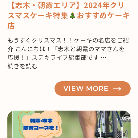
【志木・朝霞エリア】2024年クリ
スマスケーキ特集
おすすめケーキ
店
もうすぐクリスマス！！ケーキの名店をご紹
介 こんにちは！「志木と朝霞のママさんを
応援！」ステキライフ編集部です …
“【志
続きを読む
木・
朝
VIEW MORE
霞】
も
う
来
月
は