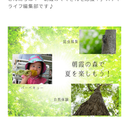
ベ
ライフ編集部です♪
キ
ュ
ー
朝
記事検索
霞
の
森
で
夏
を
楽
し
も
う！”
の