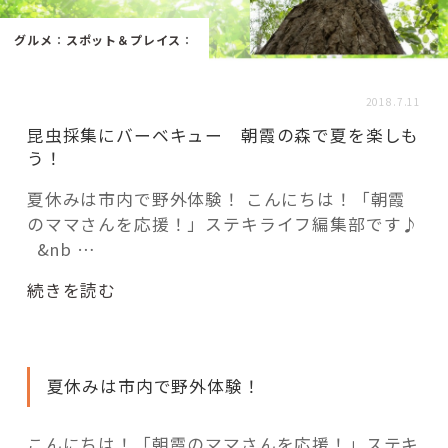
活用事例
グルメ
：
スポット＆プレイス
：
「モノ」
2018.7.11
昆虫採集にバーベキュー 朝霞の森で夏を楽しも
fleXe
リノベ事例
う！
夏休みは市内で野外体験！ こんにちは！「朝霞
のママさんを応援！」ステキライフ編集部です♪
「ひと」
&nb …
協賛・協力店
“昆
続きを読む
虫
コーディネーター紹介
採
集
夏休みは市内で野外体験！
に
バ
これからの暮らし 住み替え相談
ー
こんにちは！「朝霞のママさんを応援！」ステキ