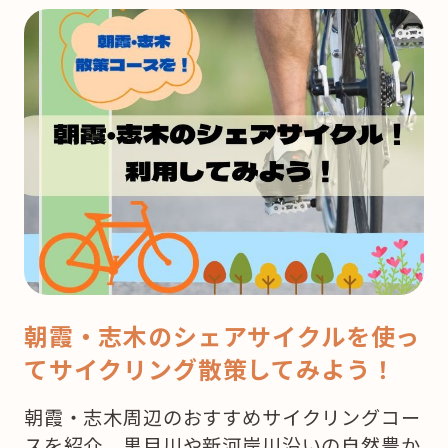
う
来
月
は
ク
リ
ス
マ
ス！
ど
こ
で
朝霞・志木のシェアサイクルを使っ
ケ
てサイクリング散策してみよう！
ー
キ
朝霞・志木周辺のおすすめサイクリングコー
を
スを紹介。黒目川や新河岸川沿いの自然豊か