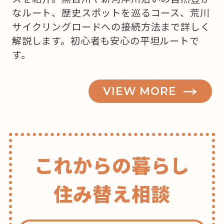
買
なルート、歴史スポットを巡るコース、荒川
お
サイクリングロードへの接続方法まで詳しく
う
解説します。初心者も安心の平坦ルートで
か
す。
な？”
の
VIEW MORE
これからの暮らし
住み替え相談