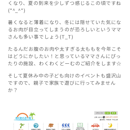
くなり、夏の到来を少しずつ感じるこの頃ですね
朝
(*^_^*)
霞
市
暑くなると薄着になり、冬には隠せていた気にな
健
るお肉が目立ってしまうのが恐ろしいというママ
康
記事検索
さんも多い事でしょう(T_T)
増
進
たるんだお腹のお肉や太すぎる太ももを今年こそ
セ
はどうにかしたい！と思っているママさんにぴっ
ン
たりの施設、わくわくどーむのご紹介をします☆
タ
そして夏休み中の子ども向けのイベントも盛沢山
ー
ですので、親子で家族で遊びに行ってみません
わ
か？
く
わ
く
ど
ー
む