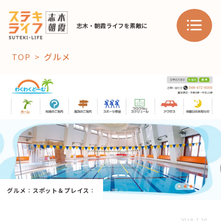
志木・朝霞ライフを素敵に
TOP
グルメ
「コト」
子育て
暮らし
おすすめ
学び・教育
スポット
「場」
グルメ
：
スポット＆プレイス
：
HAREL
HAREL
2018.7.20