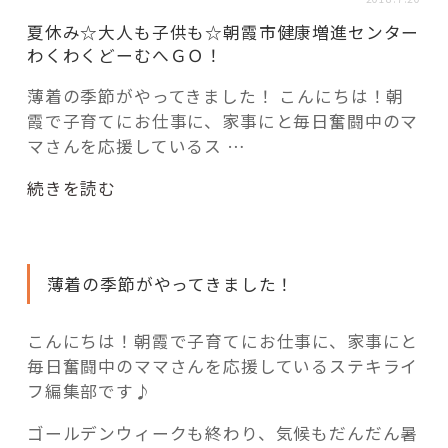
活用事例
夏休み☆大人も子供も☆朝霞市健康増進センター
わくわくどーむへＧＯ！
「モノ」
薄着の季節がやってきました！ こんにちは！朝
霞で子育てにお仕事に、家事にと毎日奮闘中のマ
fleXe
リノベ事例
マさんを応援しているス …
“夏
続きを読む
休
「ひと」
み
☆
薄着の季節がやってきました！
協賛・協力店
大
人
も
コーディネーター紹介
こんにちは！朝霞で子育てにお仕事に、家事にと
子
毎日奮闘中のママさんを応援しているステキライ
供
フ編集部です♪
も
これからの暮らし 住み替え相談
ゴールデンウィークも終わり、気候もだんだん暑
☆