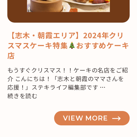
【志木・朝霞エリア】2024年クリ
スマスケーキ特集
おすすめケーキ
店
もうすぐクリスマス！！ケーキの名店をご紹
介 こんにちは！「志木と朝霞のママさんを
応援！」ステキライフ編集部です …
“【志
続きを読む
木・
朝
VIEW MORE
霞】
も