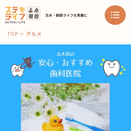
志木・朝霞ライフを素敵に
TOP
グルメ
「コト」
子育て
暮らし
おすすめ
学び・教育
スポット
「場」
HAREL
HAREL