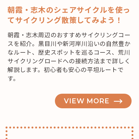
で
朝霞・志木のシェアサイクルを使っ
ケ
てサイクリング散策してみよう！
ー
キ
朝霞・志木周辺のおすすめサイクリングコー
を
スを紹介。黒目川や新河岸川沿いの自然豊か
買
なルート、歴史スポットを巡るコース、荒川
お
サイクリングロードへの接続方法まで詳しく
う
解説します。初心者も安心の平坦ルートで
か
す。
な？”
の
VIEW MORE