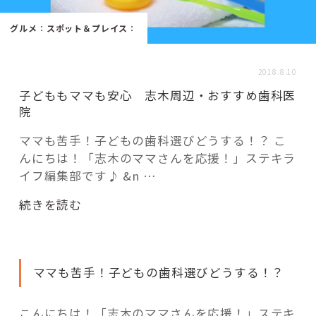
活用事例
グルメ
：
スポット＆プレイス
：
「モノ」
2018.8.10
子どももママも安心 志木周辺・おすすめ歯科医
fleXe
リノベ事例
院
ママも苦手！子どもの歯科選びどうする！？ こ
んにちは！「志木のママさんを応援！」ステキラ
「ひと」
イフ編集部です♪ &n …
協賛・協力店
“子
続きを読む
ど
コーディネーター紹介
も
も
ママも苦手！子どもの歯科選びどうする！？
マ
マ
これからの暮らし 住み替え相談
も
こんにちは！「志木のママさんを応援！」ステキ