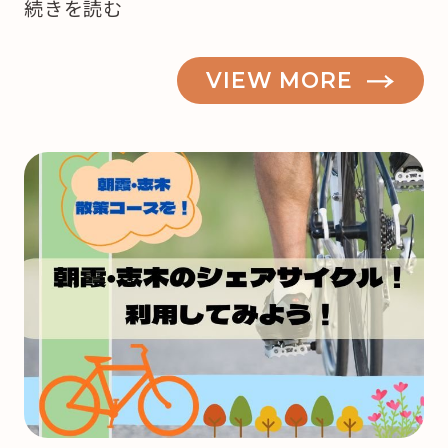
“【志
続きを読む
木・
朝
VIEW MORE
霞】
も
う
来
月
は
ク
リ
ス
マ
ス！
ど
こ