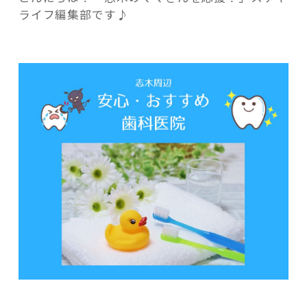
安
ライフ編集部です♪
心
志
木
周
記事検索
辺・
お
す
す
め
歯
科
医
院”
の