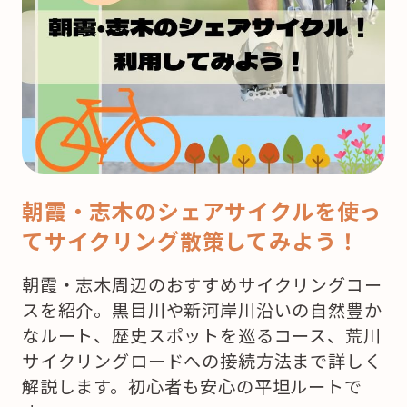
ク
リ
ス
マ
ス！
ど
こ
で
朝霞・志木のシェアサイクルを使っ
ケ
てサイクリング散策してみよう！
ー
キ
朝霞・志木周辺のおすすめサイクリングコー
を
スを紹介。黒目川や新河岸川沿いの自然豊か
買
なルート、歴史スポットを巡るコース、荒川
お
サイクリングロードへの接続方法まで詳しく
う
解説します。初心者も安心の平坦ルートで
か