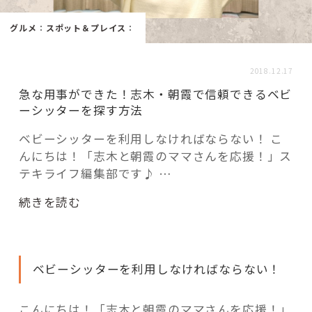
活用事例
グルメ
：
スポット＆プレイス
：
「モノ」
2018.12.17
急な用事ができた！志木・朝霞で信頼できるベビ
fleXe
リノベ事例
ーシッターを探す方法
ベビーシッターを利用しなければならない！ こ
んにちは！「志木と朝霞のママさんを応援！」ス
「ひと」
テキライフ編集部です♪ …
協賛・協力店
“急
続きを読む
な
コーディネーター紹介
用
事
ベビーシッターを利用しなければならない！
が
で
これからの暮らし 住み替え相談
き
こんにちは！「志木と朝霞のママさんを応援！」