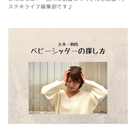
た！
ステキライフ編集部です♪
志
木・
朝
霞
記事検索
で
信
頼
で
き
る
ベ
ビ
ー
シ
ッ
タ
ー