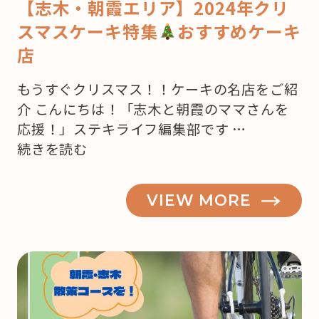
【志木・朝霞エリア】2024年クリ
スマスケーキ特集
おすすめケーキ
店
もうすぐクリスマス！！ケーキの名店をご紹
介 こんにちは！「志木と朝霞のママさんを
応援！」ステキライフ編集部です …
“【志
続きを読む
木・
朝
VIEW MORE
霞】
も
う
来
月
は