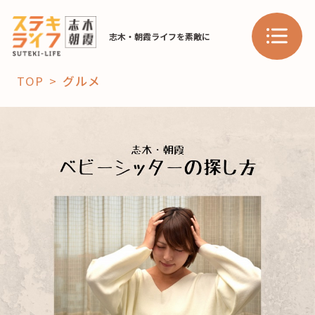
志木・朝霞ライフを素敵に
TOP
グルメ
「コト」
子育て
暮らし
おすすめ
学び・教育
スポット
「場」
HAREL
HAREL