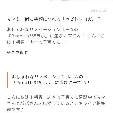
活用事例
2018.12.19
ママも一緒に笑顔になれる『べビトレヨガ』♡
「モノ」
おしゃれなリノベーションルームの
『Renotta365ラボ』に遊びに来てね！ こんにち
fleXe
リノベ事例
は！朝霞・志木で子育てに …
“マ
続きを読む
「ひと」
マ
も
一
協賛・協力店
おしゃれなリノベーションルームの
緒
『Renotta365ラボ』に遊びに来てね！
に
コーディネーター紹介
笑
顔
こんにちは！朝霞・志木で子育てに奮闘中のママ
に
さんとパパさんを応援しているステキライフ編集
これからの暮らし 住み替え相談
な
部です♪