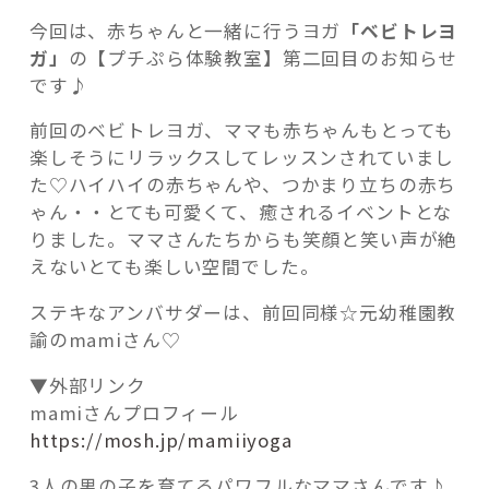
れ
今回は、赤ちゃんと一緒に行うヨガ
「ベビトレヨ
る
ガ」
の【プチぷら体験教室】第二回目のお知らせ
『べ
です♪
ビ
ト
前回のベビトレヨガ、ママも赤ちゃんもとっても
記事検索
レ
楽しそうにリラックスしてレッスンされていまし
ヨ
た♡ハイハイの赤ちゃんや、つかまり立ちの赤ち
ガ』
ゃん・・とても可愛くて、癒されるイベントとな
♡”
りました。ママさんたちからも笑顔と笑い声が絶
の
えないとても楽しい空間でした。
ステキなアンバサダーは、前回同様☆元幼稚園教
諭のmamiさん♡
▼外部リンク
mamiさんプロフィール
https://mosh.jp/mamiiyoga
3人の男の子を育てるパワフルなママさんです♪