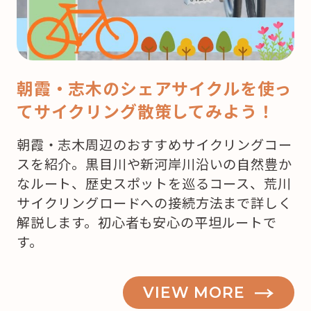
ス！
ど
こ
で
朝霞・志木のシェアサイクルを使っ
ケ
てサイクリング散策してみよう！
ー
キ
朝霞・志木周辺のおすすめサイクリングコー
を
スを紹介。黒目川や新河岸川沿いの自然豊か
買
なルート、歴史スポットを巡るコース、荒川
お
サイクリングロードへの接続方法まで詳しく
う
解説します。初心者も安心の平坦ルートで
か
す。
な？”
の
VIEW MORE