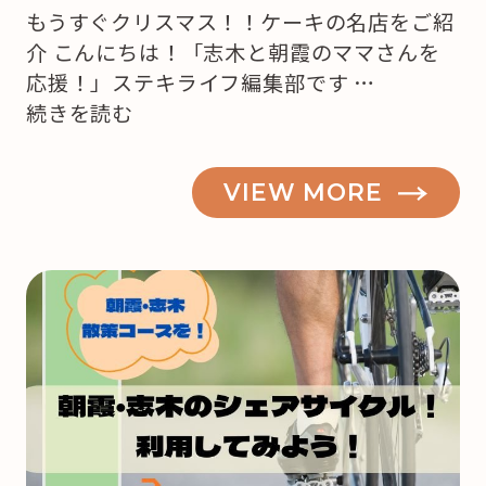
もうすぐクリスマス！！ケーキの名店をご紹
介 こんにちは！「志木と朝霞のママさんを
応援！」ステキライフ編集部です …
“【志
続きを読む
木・
朝
VIEW MORE
霞】
も
う
来
月
は
ク
リ
ス
マ