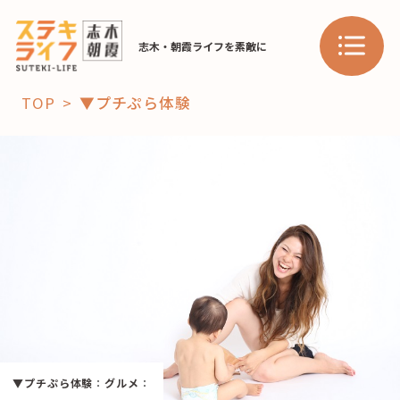
志木・朝霞ライフを素敵に
TOP
▼プチぷら体験
「コト」
子育て
暮らし
おすすめ
学び・教育
スポット
「場」
HAREL
▼プチぷら体験
：
グルメ
：
HAREL