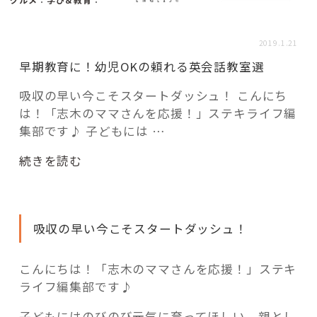
活用事例
2019.1.21
「モノ」
早期教育に！幼児OKの頼れる英会話教室選
吸収の早い今こそスタートダッシュ！ こんにち
fleXe
リノベ事例
は！「志木のママさんを応援！」ステキライフ編
集部です♪ 子どもには …
“早
「ひと」
続きを読む
期
教
協賛・協力店
育
吸収の早い今こそスタートダッシュ！
に！
コーディネーター紹介
幼
児
こんにちは！「志木のママさんを応援！」ステキ
OK
ライフ編集部です♪
これからの暮らし 住み替え相談
の
子どもにはのびのび元気に育ってほしい、親とし