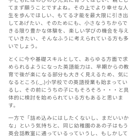
頼
てまず願うことですよね。その上でより幸せな人
れ
生を歩んでほしい、もてる才能を最大限に引き出
る
してあげたい、そのためにも、小さなうちからで
英
きる限り豊かな体験を、楽しい学びの機会を与え
会
記事検索
ていきたい、そんなふうに考えられている方も多
話
いでしょう。
教
室
とくに今や基礎スキルとして、あらゆる方面で求
選”
められるようになった英語能力は、早期からの教
の
育で後が楽になる部分も大きく見えるため、気に
なるところ(._.)小学校での英語授業も始まってい
るし、その前にうちの子にもそろそろ・・・と具
体的に検討を始められている方もあると思いま
す。
一方で「詰め込みにはしたくないし、まだいいか
な」という気持ちと、同じ幼稚園のあの子はもう
英会話教室に通っているっていうし、もしかして