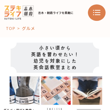
志木・朝霞ライフを素敵に
TOP
グルメ
「コト」
子育て
暮らし
おすすめ
学び・教育
スポット
「場」
HAREL
HAREL
グルメ
：
学び＆教育
：