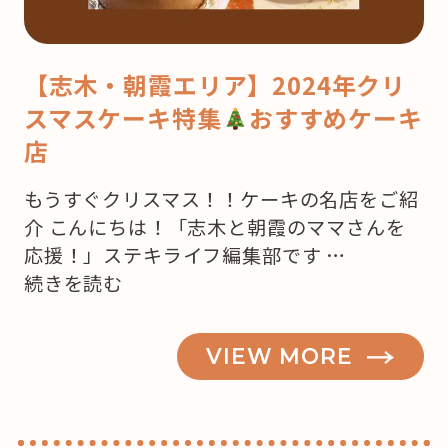
【志木・朝霞エリア】2024年クリ
スマスケーキ特集
おすすめケーキ
店
もうすぐクリスマス！！ケーキの名店をご紹
介 こんにちは！「志木と朝霞のママさんを
応援！」ステキライフ編集部です …
“【志
続きを読む
木・
朝
VIEW MORE
霞】
も
う