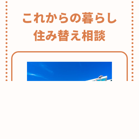
来
月
これからの暮らし
は
ク
住み替え相談
リ
ス
マ
ス！
ど
こ
で
ケ
ー
キ
を
買