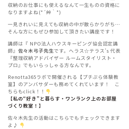
収納のお仕事にも使えるなんて一生ものの資格に
なりますよね(*´艸｀*)
一見きれいに見えても収納の中が散らかりがち…
そんな方にもぜひ参加して頂きたい講座です！
講師は『 NPO法人ハウスキーピング協会認定講
師』
佐々木弓子先生
です。ヘラス☆テラス’s 代表
『整理収納アドバイザー ルームスタイリスト・
プロ』でもいらっしゃる方なんです。
Renotta365ラボで開催される【プチぷら体験教
室】のアンバサダーも務めてくれています！ こ
ちらもclick！！
【私の“好き”と暮らす・ワンランク上のお部屋
づくり教室！】
佐々木先生の活動はこちらでもチェックできます
よ♪