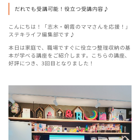
で
だれでも受講可能！役立つ受講内容♪
☆
整
理
こんにちは！「志木・朝霞のママさんを応援！」
収
ステキライフ編集部です♪
記事検索
納
本日は家庭で、職場ですぐに役立つ整理収納の基
ア
本が学べる講座をご紹介します。こちらの講座、
ド
好評につき、3回目となりました！
バ
イ
ザ
ー
2
級
認
定
講
座”