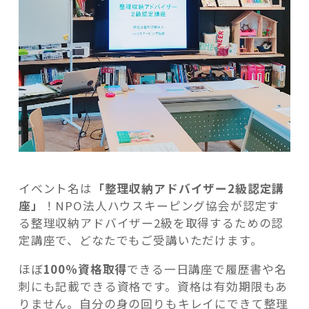
の
イベント名は
「整理収納アドバイザー2級認定講
座」
！NPO法人ハウスキーピング協会が認定す
る整理収納アドバイザー2級を取得するための認
定講座で、どなたでもご受講いただけます。
ほぼ
100％資格取得
できる一日講座で履歴書や名
刺にも記載できる資格です。資格は有効期限もあ
りません。自分の身の回りもキレイにできて整理