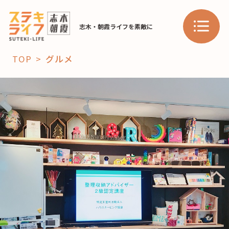
志木・朝霞ライフを素敵に
TOP
グルメ
「コト」
子育て
暮らし
おすすめ
学び・教育
スポット
「場」
HAREL
HAREL