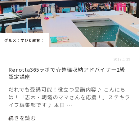
活用事例
「モノ」
グルメ
：
学び＆教育
：
fleXe
リノベ事例
2019.1.29
Renotta365ラボで☆整理収納アドバイザー2級
「ひと」
認定講座
協賛・協力店
だれでも受講可能！役立つ受講内容♪ こんにち
は！「志木・朝霞のママさんを応援！」ステキラ
コーディネーター紹介
イフ編集部です♪ 本日 …
“Renotta365
続きを読む
ラ
これからの暮らし 住み替え相談
ボ