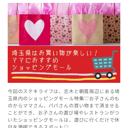
が
楽
し
い！
マ
記事検索
マ
に
お
す
す
め
シ
ョ
今回のステキライフは、志木と朝霞周辺にある埼
ッ
玉県内のショッピングモール特集♡お子さんのも
ピ
のからママさん、パパさんの買い物まで済ませる
ン
ことができ、お子さんの遊び場やレストランがつ
グ
いたショッピングモールは、遊びに行くだけで休
モ
日を満喫できるスポット♡