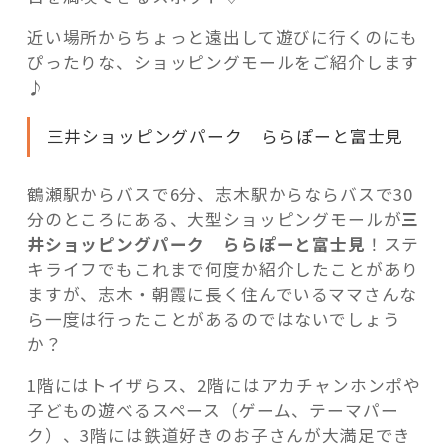
ー
ル
近い場所からちょっと遠出して遊びに行くのにも
3
ぴったりな、ショッピングモールをご紹介します
選”
♪
の
三井ショッピングパーク ららぽーと富士見
鶴瀬駅からバスで6分、志木駅からならバスで30
分のところにある、大型ショッピングモールが
三
井ショッピングパーク ららぽーと富士見
！ステ
キライフでもこれまで何度か紹介したことがあり
ますが、志木・朝霞に長く住んでいるママさんな
ら一度は行ったことがあるのではないでしょう
か？
1階にはトイザらス、2階にはアカチャンホンポや
子どもの遊べるスペース（ゲーム、テーマパー
ク）、3階には鉄道好きのお子さんが大満足でき