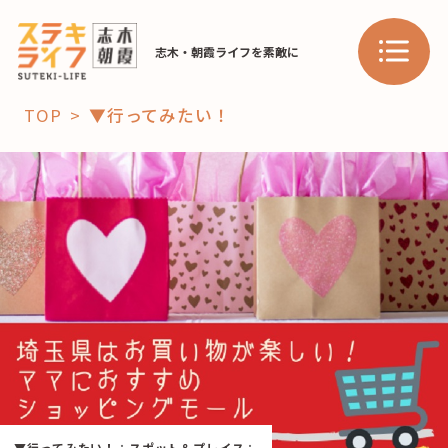
志木・朝霞ライフを素敵に
TOP
▼行ってみたい！
「コト」
子育て
暮らし
おすすめ
学び・教育
スポット
「場」
HAREL
HAREL
▼行ってみたい！
：
スポット＆プレイス
：