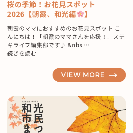
桜の季節！お花見スポット
2026【朝霞、和光編
】
朝霞のママにおすすめのお花見スポット こ
んにちは！「朝霞のママさんを応援！」ステ
キライフ編集部です♪ &nbs …
“桜
続きを読む
の
季
VIEW MORE
節！
お
花
見
ス
ポ
ッ