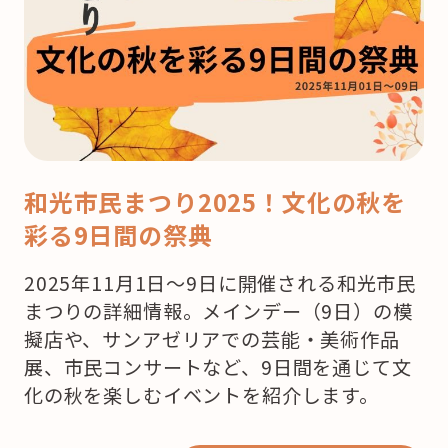
ト
2019【朝
霞、
和
光
編
和光市民まつり2025！文化の秋を
】”
彩る9日間の祭典
の
2025年11月1日～9日に開催される和光市民
まつりの詳細情報。メインデー（9日）の模
擬店や、サンアゼリアでの芸能・美術作品
展、市民コンサートなど、9日間を通じて文
化の秋を楽しむイベントを紹介します。