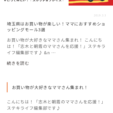
活用事例
2019.3.3
「モノ」
埼玉県はお買い物が楽しい！ママにおすすめショ
ッピングモール3選
fleXe
リノベ事例
お買い物が大好きなママさん集まれ！ こんにち
は！「志木と朝霞のママさんを応援！」ステキラ
イフ編集部です♪ &n …
「ひと」
“埼
続きを読む
玉
協賛・協力店
県
は
コーディネーター紹介
お買い物が大好きなママさん集まれ！
お
買
い
こんにちは！「志木と朝霞のママさんを応援！」
これからの暮らし 住み替え相談
物
ステキライフ編集部です♪