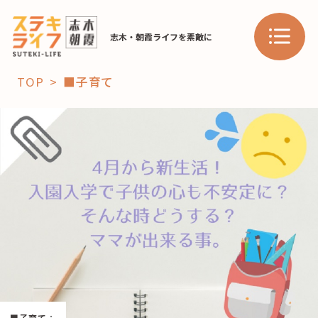
志木・朝霞ライフを素敵に
TOP
■子育て
「コト」
子育て
暮らし
おすすめ
学び・教育
スポット
「場」
HAREL
HAREL
■子育て
：