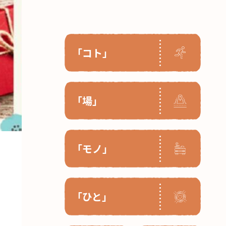
「コト」
「場」
「モノ」
「ひと」