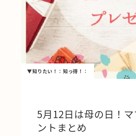
HAREL
活用事例
「モノ」
fleXe
リノベ事
▼知りたい！
：
知っ得！
：
「ひと」
協賛・協力店
コーディネーター紹介
5月12日は母の日！
ントまとめ