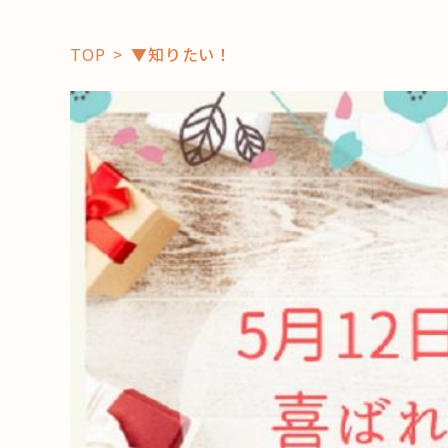
TOP
▼知りたい！
「コト」
子育て
暮らし
おすすめ
学び・教
スポット
「場」
HAREL