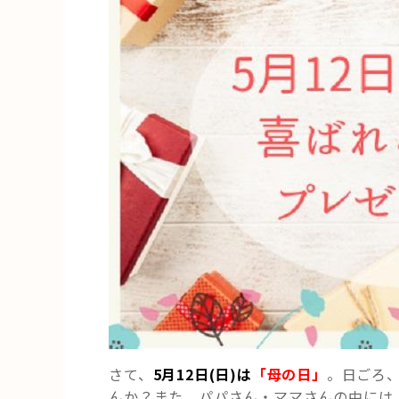
れ
る
お
す
す
め
プ
レ
ゼ
ン
ト
ま
と
め”
の
さて、
5月12日(日)は
「母の日」
。日ごろ
んか？また、パパさん・ママさんの中には