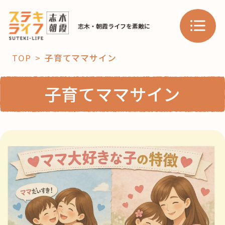
志木・朝霞ライフを素敵に
TOP
子育てママサイン
「コト」
子育てママサイン
子育て
暮らし
おすすめ
学び・教育
スポット
「場」
HAREL
HAREL