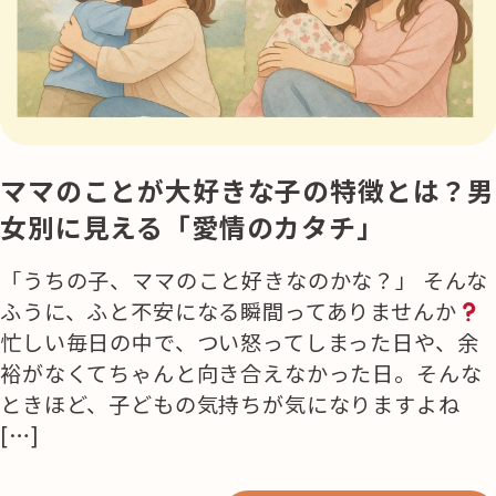
活用事例
「モノ」
fleXe
リノベ事例
ママのことが大好きな子の特徴とは？男
女別に見える「愛情のカタチ」
「ひと」
「うちの子、ママのこと好きなのかな？」 そんな
ふうに、ふと不安になる瞬間ってありませんか
協賛・協力店
忙しい毎日の中で、つい怒ってしまった日や、余
裕がなくてちゃんと向き合えなかった日。そんな
コーディネーター紹介
ときほど、子どもの気持ちが気になりますよね
[…]
これからの暮らし 住み替え相談