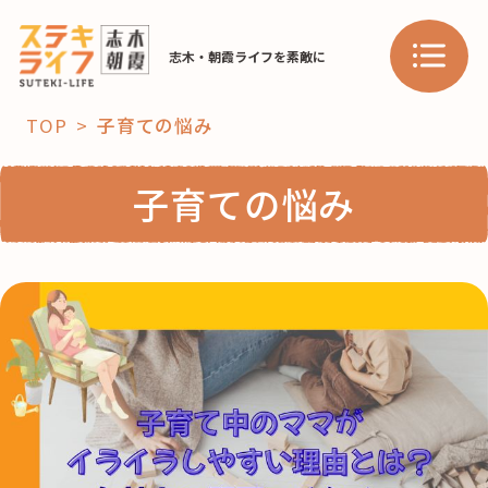
志木・朝霞ライフを素敵に
TOP
子育ての悩み
「コト」
子育ての悩み
子育て
暮らし
おすすめ
学び・教育
スポット
「場」
HAREL
HAREL