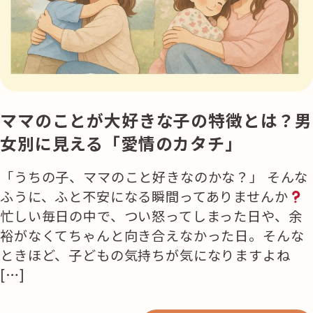
活用事例
「モノ」
fleXe
リノベ事例
ママのことが大好きな子の特徴とは？男
女別に見える「愛情のカタチ」
「ひと」
「うちの子、ママのこと好きなのかな？」 そんな
ふうに、ふと不安になる瞬間ってありませんか
協賛・協力店
忙しい毎日の中で、つい怒ってしまった日や、余
裕がなくてちゃんと向き合えなかった日。そんな
コーディネーター紹介
ときほど、子どもの気持ちが気になりますよね
[…]
これからの暮らし 住み替え相談