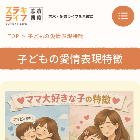
志木・朝霞ライフを素敵に
TOP
子どもの愛情表現特徴
「コト」
子どもの愛情表現特徴
子育て
暮らし
おすすめ
学び・教育
スポット
「場」
HAREL
HAREL