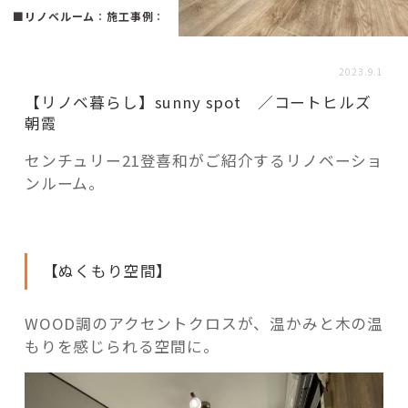
活用事例
■リノベルーム
：
施工事例
：
2023.9.1
「モノ」
【リノベ暮らし】sunny spot ／コートヒルズ
朝霞
fleXe
リノベ事例
センチュリー21登喜和がご紹介するリノベーショ
ンルーム。
「ひと」
協賛・協力店
【ぬくもり空間】
コーディネーター紹介
WOOD調のアクセントクロスが、温かみと木の温
もりを感じられる空間に。
これからの暮らし 住み替え相談