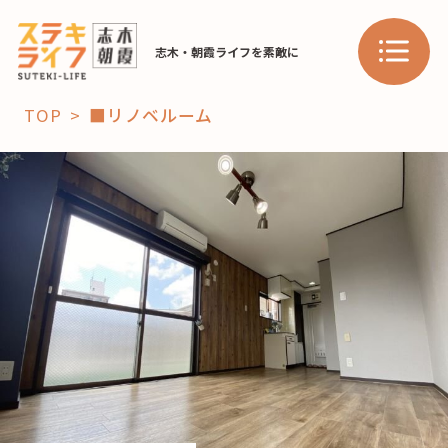
志木・朝霞ライフを素敵に
TOP
■リノベルーム
「コト」
子育て
暮らし
おすすめ
学び・教育
スポット
「場」
HAREL
HAREL