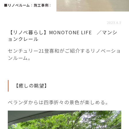
活用事例
■リノベルーム
：
施工事例
：
2023.4.3
「モノ」
【リノベ暮らし】MONOTONE LIFE ／マンシ
ョンクレール
fleXe
リノベ事例
センチュリー21登喜和がご紹介するリノベーショ
ンルーム。
「ひと」
協賛・協力店
【癒しの眺望】
コーディネーター紹介
ベランダからは四季折々の景色が楽しめる。
これからの暮らし 住み替え相談