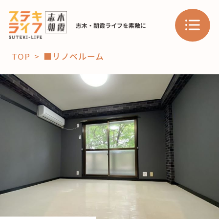
志木・朝霞ライフを素敵に
TOP
■リノベルーム
「コト」
子育て
暮らし
おすすめ
学び・教育
スポット
「場」
HAREL
HAREL