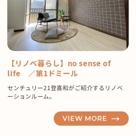
【リノベ暮らし】no sense of
life ／第1ドミール
センチュリー21登喜和がご紹介するリノベ
ーションルーム。
VIEW MORE