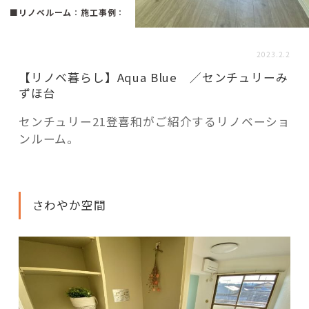
活用事例
■リノベルーム
：
施工事例
：
2023.2.2
「モノ」
【リノベ暮らし】Aqua Blue ／センチュリーみ
ずほ台
fleXe
リノベ事例
センチュリー21登喜和がご紹介するリノベーショ
ンルーム。
「ひと」
協賛・協力店
さわやか空間
コーディネーター紹介
これからの暮らし 住み替え相談