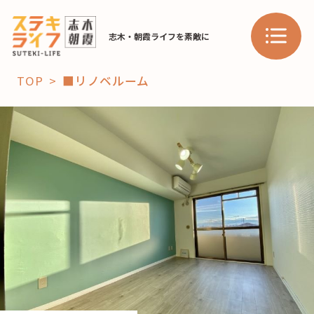
志木・朝霞ライフを素敵に
TOP
■リノベルーム
「コト」
子育て
暮らし
おすすめ
学び・教育
スポット
「場」
HAREL
HAREL