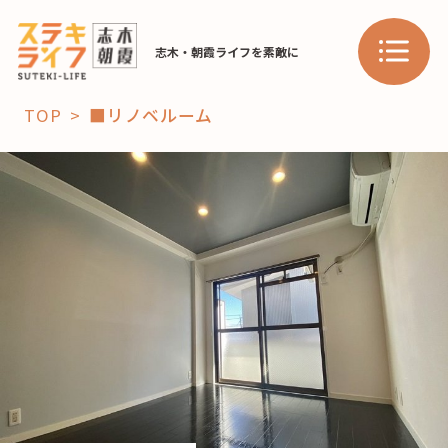
志木・朝霞ライフを素敵に
TOP
■リノベルーム
「コト」
子育て
暮らし
おすすめ
学び・教育
スポット
「場」
HAREL
HAREL