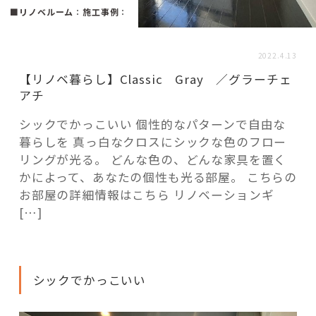
活用事例
■リノベルーム
：
施工事例
：
2022.4.13
「モノ」
【リノベ暮らし】Classic Gray ／グラーチェ
アチ
fleXe
リノベ事例
シックでかっこいい 個性的なパターンで自由な
暮らしを 真っ白なクロスにシックな色のフロー
リングが光る。 どんな色の、どんな家具を置く
「ひと」
かによって、あなたの個性も光る部屋。 こちらの
お部屋の詳細情報はこちら リノベーションギ
協賛・協力店
[…]
コーディネーター紹介
シックでかっこいい
これからの暮らし 住み替え相談