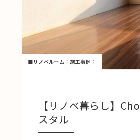
HAREL
活用事例
「モノ」
fleXe
リノベ事
■リノベルーム
：
施工事例
：
「ひと」
協賛・協力店
【リノベ暮らし】Choc
コーディネーター紹介
スタル