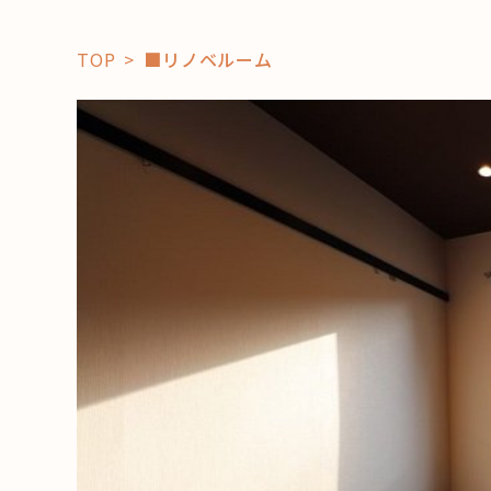
TOP
■リノベルーム
「コト」
子育て
暮らし
おすすめ
学び・教
スポット
「場」
HAREL