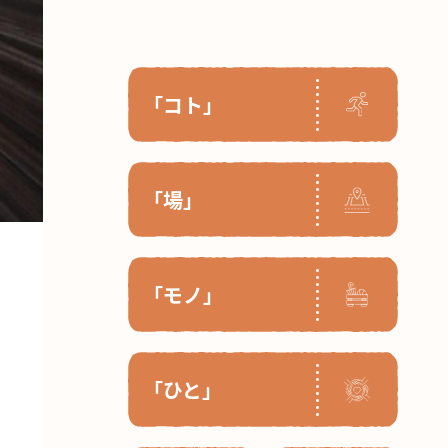
「コト」
「場」
「モノ」
「ひと」