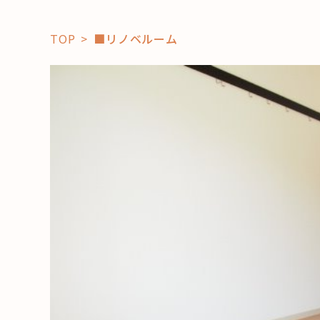
TOP
■リノベルーム
「コト」
子育て
暮らし
おすすめ
学び・教
スポット
「場」
HAREL