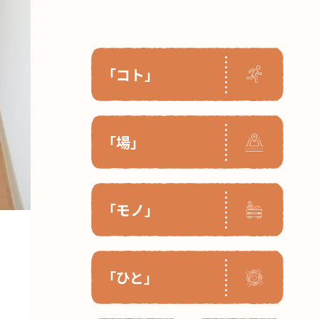
「コト」
「場」
「モノ」
「ひと」