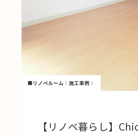
HAREL
活用事例
「モノ」
fleXe
リノベ事
「ひと」
■リノベルーム
：
施工事例
：
協賛・協力店
コーディネーター紹介
【リノベ暮らし】Chic