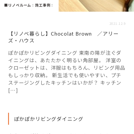
活用事例
■リノベルーム
：
施工事例
：
2021.12.9
「モノ」
【リノベ暮らし】Chocolat Brown ／アリー
ズ・ハウス
fleXe
リノベ事例
ぽかぽかリビングダイニング 東南の陽が注ぐダ
イニングは、あたたかく明るい角部屋。 洋室の
クローゼットは、洋服はもちろん、リビング用品
「ひと」
もしっかり収納。 新生活でも使いやすい、プチ
ステージングしたキッチンはいかが？ キッチン
協賛・協力店
[…]
コーディネーター紹介
ぽかぽかリビングダイニング
これからの暮らし 住み替え相談