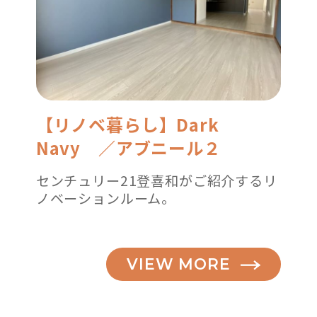
【リノベ暮らし】Dark
Navy ／アブニール２
センチュリー21登喜和がご紹介するリ
ノベーションルーム。
VIEW MORE