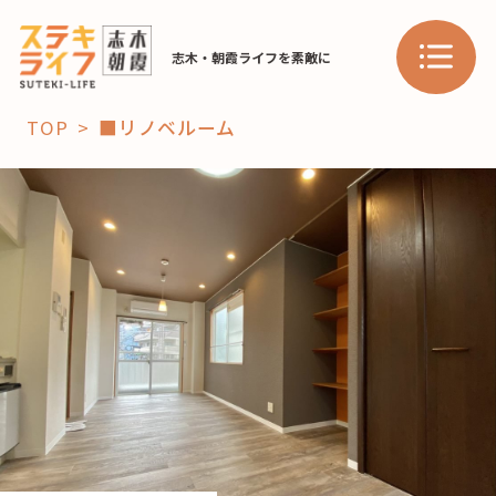
志木・朝霞ライフを素敵に
TOP
■リノベルーム
「コト」
子育て
暮らし
おすすめ
学び・教育
スポット
「場」
HAREL
HAREL