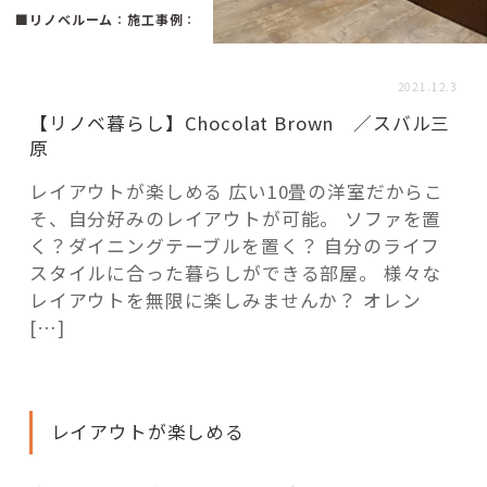
活用事例
■リノベルーム
：
施工事例
：
2021.12.3
「モノ」
【リノベ暮らし】Chocolat Brown ／スバル三
原
fleXe
リノベ事例
レイアウトが楽しめる 広い10畳の洋室だからこ
そ、自分好みのレイアウトが可能。 ソファを置
く？ダイニングテーブルを置く？ 自分のライフ
「ひと」
スタイルに合った暮らしができる部屋。 様々な
レイアウトを無限に楽しみませんか？ オレン
協賛・協力店
[…]
コーディネーター紹介
レイアウトが楽しめる
これからの暮らし 住み替え相談