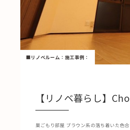
HAREL
活用事例
「モノ」
fleXe
リノベ事
■リノベルーム
：
施工事例
：
「ひと」
協賛・協力店
【リノベ暮らし】Choc
コーディネーター紹介
巣ごもり部屋 ブラウン系の落ち着いた色合