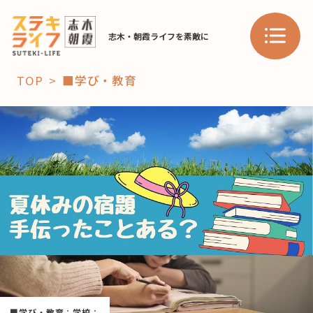
志木・朝霞ライフを素敵に
TOP
■学び・教育
「コト」
子育て
暮らし
おすすめ
学び・教育
スポット
「場」
HAREL
HAREL
■学び・教育
：
学校
：