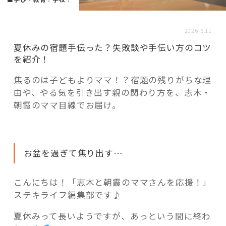
活用事例
2026.6.11
「モノ」
夏休みの宿題手伝った？失敗談や手伝い方のコツ
を紹介！
fleXe
リノベ事例
焦るのは子どもよりママ！？宿題の残りがちな理
由や、やる気を引き出す親の関わり方を、志木・
朝霞のママ目線でお届け。
「ひと」
協賛・協力店
お盆を過ぎて焦り出す…
コーディネーター紹介
こんにちは！「志木と朝霞のママさんを応援！」
ステキライフ編集部です♪
これからの暮らし 住み替え相談
夏休みって長いようですが、あっという間に終わ