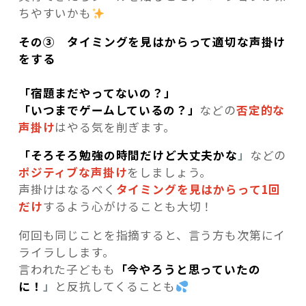
ちやすいかも
その③ タイミングを見はからって適切な声掛け
をする
「宿題まだやってないの？」
「いつまでゲームしているの？」
などの
否定的な
声掛け
はやる気を削ぎます。
「そろそろ勉強の時間だけど大丈夫かな
」
などの
ポジティブな声掛け
をしましょう。
声掛けはなるべく
タイミングを見はからって1回
だけ
するよう心がけることも大切！
何回も同じことを指摘すると、言う方も次第にイ
ライラしします。
言われた子どもも
「今やろうと思っていたの
に！
」
と反抗してくることも