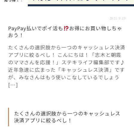
活用事例
2021.9.29
「モノ」
PayPay払いでポイ活も
お得にお買い物しちゃ
おう！
fleXe
リノベ事例
たくさんの選択肢から一つのキャッシュレス決済
アプリに絞るべし！ こんにちは！「志木と朝霞
のママさんを応援！」ステキライフ編集部です♪
「ひと」
近年急速に広まった「キャッシュレス決済」です
が、みなさんはもう使いこなしているでしょう
[…]
協賛・協力店
コーディネーター紹介
たくさんの選択肢から一つのキャッシュレス
決済アプリに絞るべし！
これからの暮らし 住み替え相談