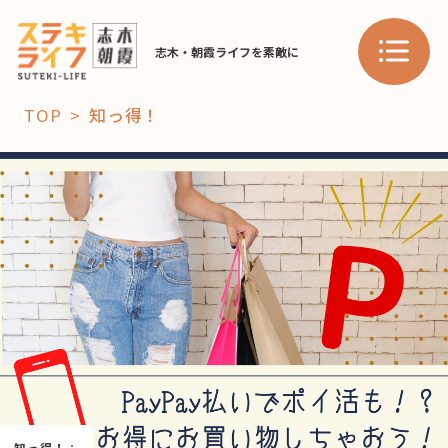
志木・朝霞ライフを素敵に
TOP
知っ得！
「コト」
子育て
暮らし
おすすめ
学び・教育
スポット
「場」
HAREL
HAREL
知っ得！
：