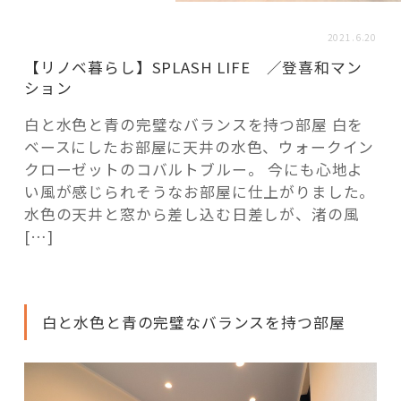
活用事例
2021.6.20
【リノベ暮らし】SPLASH LIFE ／登喜和マン
「モノ」
ション
白と水色と青の完璧なバランスを持つ部屋 白を
fleXe
リノベ事例
ベースにしたお部屋に天井の水色、ウォークイン
クローゼットのコバルトブルー。 今にも心地よ
い風が感じられそうなお部屋に仕上がりました。
「ひと」
水色の天井と窓から差し込む日差しが、渚の風
[…]
協賛・協力店
コーディネーター紹介
白と水色と青の完璧なバランスを持つ部屋
これからの暮らし 住み替え相談