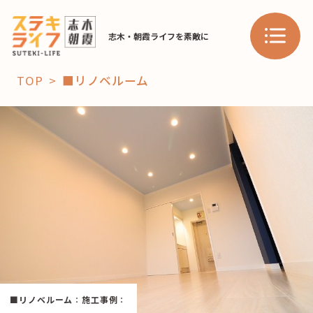
志木・朝霞ライフを素敵に
TOP
■リノベルーム
「コト」
子育て
暮らし
おすすめ
学び・教育
スポット
「場」
HAREL
■リノベルーム
：
施工事例
：
HAREL