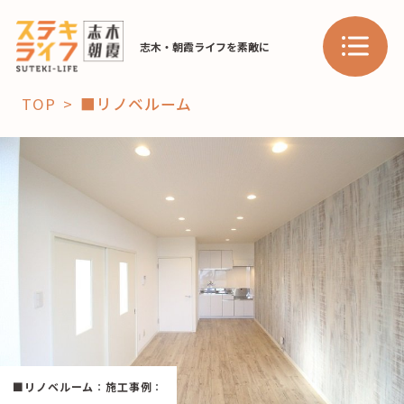
志木・朝霞ライフを素敵に
TOP
■リノベルーム
「コト」
子育て
暮らし
おすすめ
学び・教育
スポット
「場」
HAREL
■リノベルーム
：
施工事例
：
HAREL