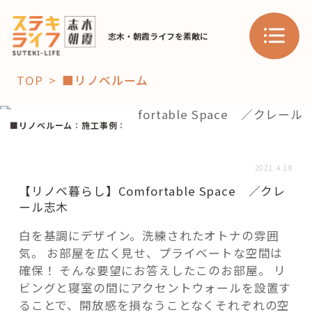
志木・朝霞ライフを素敵に
TOP
■リノベルーム
「コト」
■リノベルーム
：
施工事例
：
子育て
暮らし
2021.4.18
おすすめ
【リノベ暮らし】Comfortable Space ／クレ
学び・教育
スポット
ール志木
白を基調にデザイン。洗練されたオトナの雰囲
気。 お部屋を広く見せ、プライベートな空間は
「場」
確保！ そんな要望にお答えしたこのお部屋。 リ
ビングと寝室の間にアクセントウォールを設置す
HAREL
ることで、開放感を損なうことなくそれぞれの空
HAREL