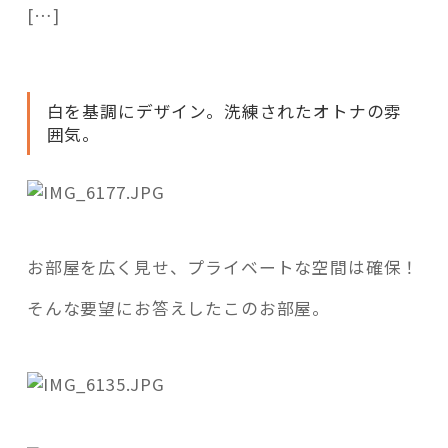
活用事例
[…]
「モノ」
白を基調にデザイン。洗練されたオトナの雰
囲気。
fleXe
リノベ事例
「ひと」
お部屋を広く見せ、プライベートな空間は確保！
協賛・協力店
そんな要望にお答えしたこのお部屋。
コーディネーター紹介
これからの暮らし 住み替え相談