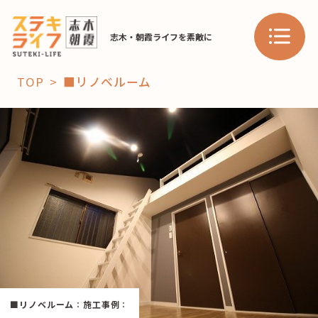
志木・朝霞ライフを素敵に
TOP
■リノベルーム
「コト」
子育て
暮らし
おすすめ
学び・教育
スポット
「場」
HAREL
■リノベルーム
：
施工事例
：
HAREL