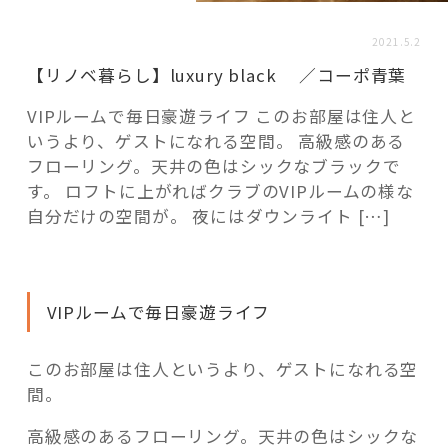
活用事例
2021.5.2
【リノベ暮らし】luxury black ／コーポ青葉
「モノ」
VIPルームで毎日豪遊ライフ このお部屋は住人と
いうより、ゲストになれる空間。 高級感のある
fleXe
リノベ事例
フローリング。天井の色はシックなブラックで
す。 ロフトに上がればクラブのVIPルームの様な
自分だけの空間が。 夜にはダウンライト […]
「ひと」
協賛・協力店
VIPルームで毎日豪遊ライフ
コーディネーター紹介
このお部屋は住人というより、ゲストになれる空
間。
これからの暮らし 住み替え相談
高級感のあるフローリング。天井の色はシックな