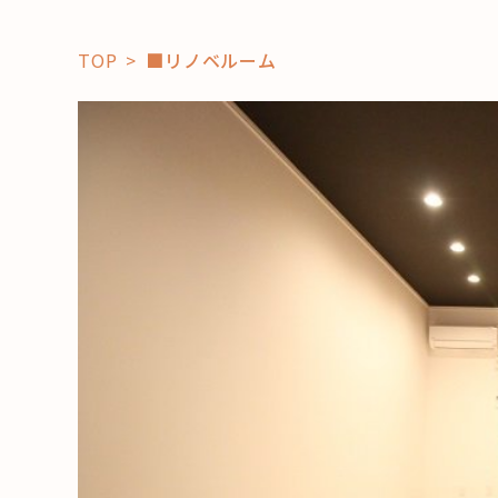
TOP
■リノベルーム
「コト」
子育て
暮らし
おすすめ
学び・教
スポット
「場」
HAREL