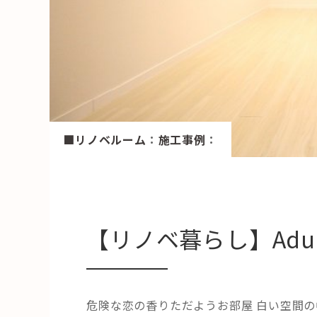
HAREL
活用事例
「モノ」
fleXe
リノベ事
■リノベルーム
：
施工事例
：
「ひと」
協賛・協力店
【リノベ暮らし】Adul
コーディネーター紹介
危険な恋の香りただようお部屋 白い空間の