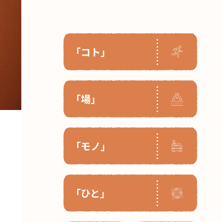
「コト」
「場」
「モノ」
「ひと」