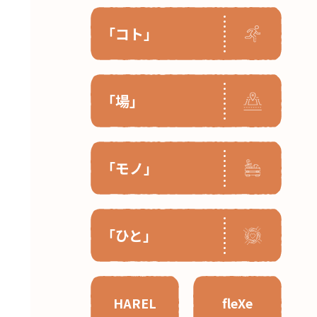
「コト」
「場」
「モノ」
「ひと」
HAREL
fleXe