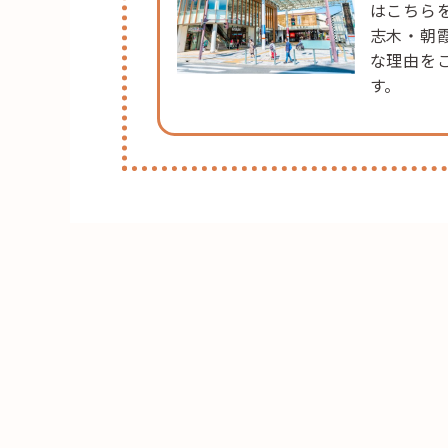
はこちら
志木・朝
な理由を
す。