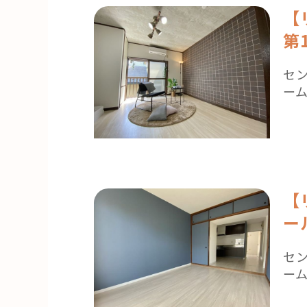
【リ
第
セ
ー
【
ー
セ
ー