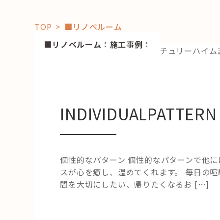
TOP
■リノベルーム
■リノベルーム
：
施工事例
：
「コト」
INDIVIDUALPAT
子育て
暮らし
おすすめ
学び・教
スポット
個性的なパターン 個性的なパターンで他に
スが心を癒し、温めてくれます。 毎日の喧
間を大切にしたい、帰りたくなるお […]
「場」
HAREL