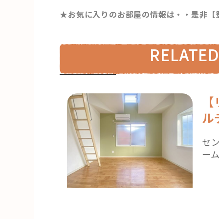
★お気に入りのお部屋の情報は・・是非【
RELATED
【
ル
セ
ー