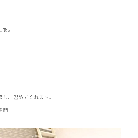
記事検索
しを。
例
癒し、温めてくれます。
空間。