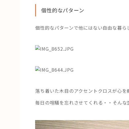
HAREL
活用事例
個性的なパターン
個性的なパターンで他にはない自由な暮ら
「モノ」
fleXe
リノベ事
「ひと」
協賛・協力店
落ち着いた木目のアクセントクロスが心を
コーディネーター紹介
毎日の喧騒を忘れさせてくれる・・そんな