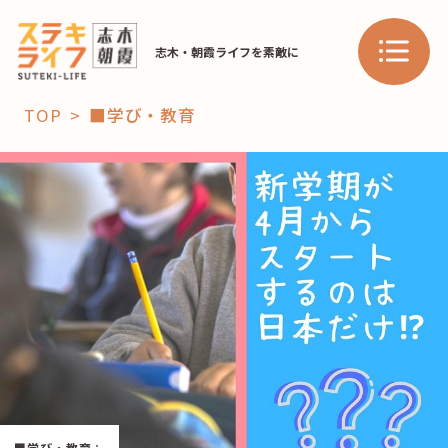
志木・朝霞ライフを素敵に
TOP
■学び・教育
「コト」
子育て
暮らし
おすすめ
学び・教育
スポット
「場」
HAREL
HAREL
■学び・教育
：