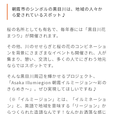
感
じ
朝霞市のシンボルの黒目川は、地域の人々か
ら愛されているスポット♪
よ
う！”
の
桜の名所としても有名で、毎年春には「黒目川花
まつり」が開催されます。
その他、川のせせらぎと桜の花のコンビネーショ
ンを背景にさまざまなイベントも開催され、人が
集まり、憩い、交流し、多くの人でにぎわう地元
ならではスポットです。
そんな黒目川周辺を輝かせるプロジェクト、
「Asaka Illumiegion 朝霞イルミージョン～彩の
きらめき～」。ぜひ実現してほしいですね♪
（※「イルミージョン」とは、「イルミネーショ
ン」と、英語で地域を意味する「リージョン」か
らつくられた造語なんです！なんかお洒落な感じ