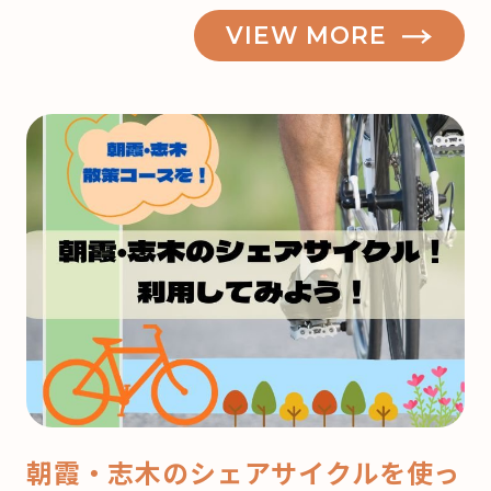
朝
VIEW MORE
霞】
も
う
来
月
は
ク
リ
ス
マ
ス！
ど
こ
で
朝霞・志木のシェアサイクルを使っ
ケ