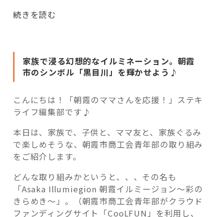
活用事例
“「Asaka
続きを読む
Illumiegion
朝
「モノ」
霞
家族で浸る幻想的なイルミネーション。朝霞
イ
fleXe
リノベ事例
市のシンボル「黒目川」を輝かせよう♪
ル
ミ
ー
こんにちは！「朝霞のママさんを応援！」ステキ
「ひと」
ジ
ライフ編集部です♪
ョ
本日は、家族で、子供と、ママ友と、家族ぐるみ
ン
協賛・協力店
で楽しめそうな、朝霞市商工会青年部の取り組み
～
をご紹介します。
彩
コーディネーター紹介
の
どんな取り組みかというと、、、その名も
き
「Asaka Illumiegion 朝霞イルミージョン～彩の
ら
きらめき～」。
（朝霞市商工会青年部がクラウド
これからの暮らし 住み替え相談
め
ファンディングサイト「CooLFUN」を利用し、