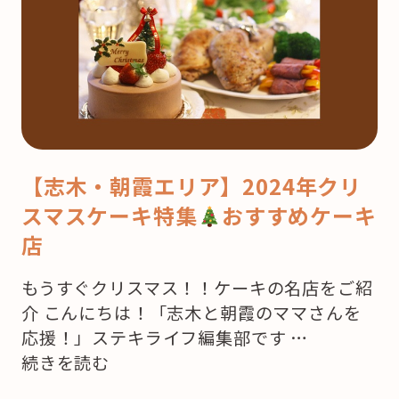
【志木・朝霞エリア】2024年クリ
スマスケーキ特集
おすすめケーキ
店
もうすぐクリスマス！！ケーキの名店をご紹
介 こんにちは！「志木と朝霞のママさんを
応援！」ステキライフ編集部です …
“【志
続きを読む
木・