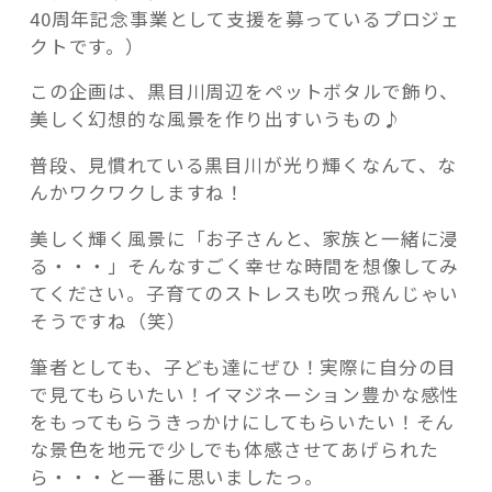
き
40周年記念事業として支援を募っているプロジェ
～」
クトです。）
黒
目
この企画は、黒目川周辺をペットボタルで飾り、
川
美しく幻想的な風景を作り出すいうもの♪
記事検索
が
普段、見慣れている黒目川が光り輝くなんて、な
輝
んかワクワクしますね！
く！？
幻
美しく輝く風景に「お子さんと、家族と一緒に浸
想
る・・・」そんなすごく幸せな時間を想像してみ
的
てください。子育てのストレスも吹っ飛んじゃい
な
そうですね（笑）
世
界
筆者としても、子ども達にぜひ！実際に自分の目
を
で見てもらいたい！イマジネーション豊かな感性
家
をもってもらうきっかけにしてもらいたい！そん
族
な景色を地元で少しでも体感させてあげられた
で
ら・・・と一番に思いましたっ。