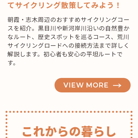
てサイクリング散策してみよう！
ー
キ
朝霞・志木周辺のおすすめサイクリングコー
を
スを紹介。黒目川や新河岸川沿いの自然豊か
買
なルート、歴史スポットを巡るコース、荒川
お
サイクリングロードへの接続方法まで詳しく
う
解説します。初心者も安心の平坦ルートで
か
す。
な？”
の
VIEW MORE
これからの暮らし