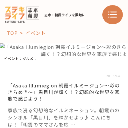
志木・朝霞ライフを素敵に
TOP
イベント
「コト」
イベント
：
グルメ
：
子育て
暮らし
おすすめ
2017.9.4
学び・教育
スポット
「Asaka Illumiegion 朝霞イルミージョン～彩の
きらめき～」黒目川が輝く！？幻想的な世界を家
族で感じよう！
「場」
家族で浸る幻想的なイルミネーション。朝霞市の
シンボル「黒目川」を輝かせよう♪ こんにち
HAREL
は！「朝霞のママさんを応 …
HAREL