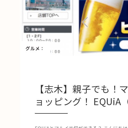
HAREL
活用事例
「モノ」
fleXe
リノベ事
グルメ
：
「ひと」
協賛・協力店
【志木】親子でも！
コーディネーター紹介
ョッピング！ EQUi
EQUiAとマルイで何ができる？ こんに