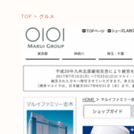
TOP
グルメ
「コト」
子育て
暮らし
おすすめ
学び・教
スポット
「場」
HAREL