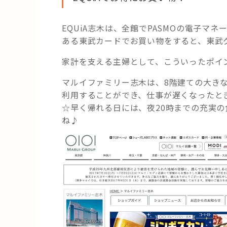
カ
で
EQUiA志木は、全館でPASMOの電子
シ
ある東武カードでお買い物をすると、東武
ョ
ッ
家計を支える主婦として、こういったポイ
ピ
マルイファミリー志木は、8階建ての大きな
ン
利用することができ、仕事が遅くなったと
グ！
☆早く帰れる日には、夜20時までの充実の
EQUiA（エ
ね♪
キ
ア）
と
マ
ル
イ
の
魅
力”