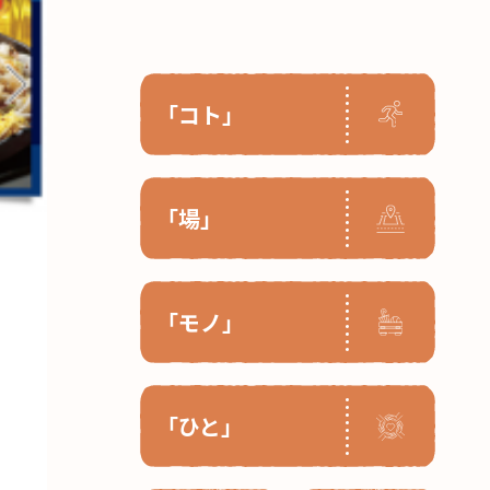
「コト」
「場」
「モノ」
「ひと」