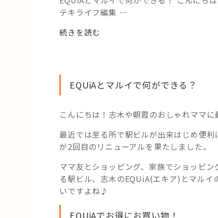
テキライフ編集 …
“【志
続きを読む
木】
親
子
で
EQUiAとマルイで何ができる？
も！
マ
こんにちは！志木や朝霞のおしゃれママに
マ
友
最近では至る所で駅ビルが出来はじめ便利に
同
が2回目のリニューアルを果たしました。
士
も！
ママ友とショッピング、家族でショッピン
志
る駅ビル、志木のEQUiA(エキア)とマ
木
いですよね♪
駅
チ
EQUiAでお得にお買い物！