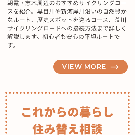
朝霞・志木周辺のおすすめサイクリングコー
を
スを紹介。黒目川や新河岸川沿いの自然豊か
買
なルート、歴史スポットを巡るコース、荒川
お
サイクリングロードへの接続方法まで詳しく
う
解説します。初心者も安心の平坦ルートで
か
す。
な？”
の
VIEW MORE
これからの暮らし
住み替え相談