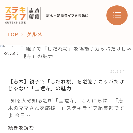
志木・朝霞ライフを素敵に
TOP
グルメ
「コト」
グルメ
：
子育て
暮らし
2017.9.7
おすすめ
【志木】親子で「しだれ桜」を堪能♪カッパだけ
学び・教育
スポット
じゃない「宝幢寺」の魅力
知る人ぞ知る名所「宝幢寺」 こんにちは！「志
木のママさんを応援！」ステキライフ編集部です
「場」
♪ 今日 …
HAREL
“【志
続きを読む
HAREL