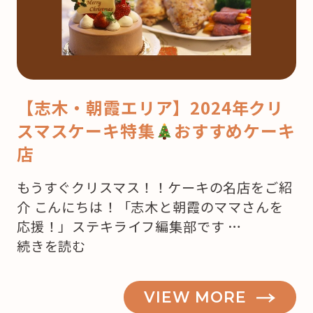
【志木・朝霞エリア】2024年クリ
スマスケーキ特集
おすすめケーキ
店
もうすぐクリスマス！！ケーキの名店をご紹
介 こんにちは！「志木と朝霞のママさんを
応援！」ステキライフ編集部です …
“【志
続きを読む
木・
朝
VIEW MORE
霞】