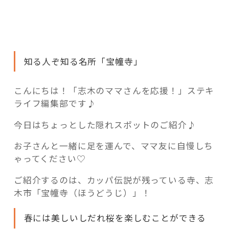
活用事例
木】
親
子
で
「モノ」
「し
知る人ぞ知る名所「宝幢寺」
だ
fleXe
リノベ事例
れ
こんにちは！「志木のママさんを応援！」ステキ
桜」
ライフ編集部です♪
を
「ひと」
堪
今日はちょっとした隠れスポットのご紹介♪
能
♪
協賛・協力店
お子さんと一緒に足を運んで、ママ友に自慢しち
カ
ゃってください♡
ッ
コーディネーター紹介
ご紹介するのは、カッパ伝説が残っている寺、志
パ
木市「宝幢寺（ほうどうじ）」！
だ
け
これからの暮らし 住み替え相談
春には美しいしだれ桜を楽しむことができる
じ