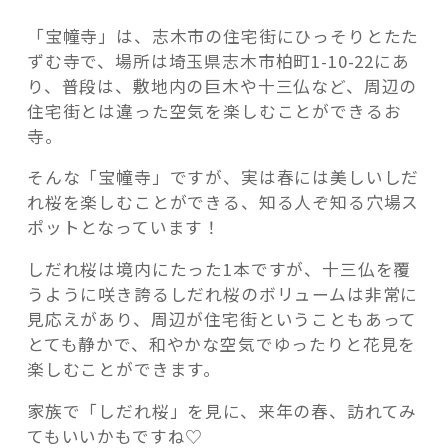
ゃ
な
「宝幢寺」は、志木市の住宅街にひっそりとたた
い
ずむ寺で、場所は埼玉県志木市柏町1-10-22にあ
「宝
り、普段は、敷地内の巨木や十三仏など、周辺の
幢
住宅街とは違った空気を楽しむことができるお
記事検索
寺」
寺。
の
そんな「宝幢寺」ですが、実は春には美しいしだ
魅
れ桜を楽しむことができる、知る人ぞ知る穴場ス
力”
ポットとなっています！
の
しだれ桜は境内にたった1本ですが、十三仏を覆
うように咲き誇るしだれ桜のボリュームは非常に
見応えがあり、周辺が住宅街ということもあって
とても静かで、和やかな空気でゆったりと花見を
楽しむことができます。
家族で「しだれ桜」を見に、来年の春、訪れてみ
てもいいかもですね♡