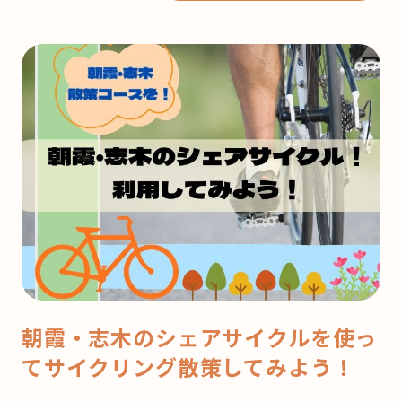
も
う
来
月
は
ク
リ
ス
マ
ス！
ど
こ
で
朝霞・志木のシェアサイクルを使っ
ケ
てサイクリング散策してみよう！
ー
キ