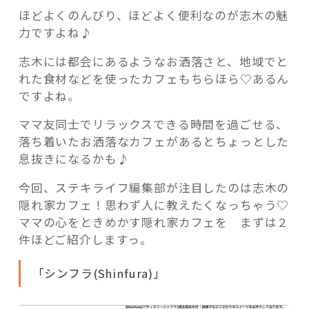
め
ほどよくのんびり、ほどよく便利なのが志木の魅
♪
力ですよね♪
マ
マ
志木には都会にあるようなお洒落さと、地域でと
友
れた食材などを使ったカフェもちらほら♡あるん
記事検索
同
ですよね。
士
ママ友同士でリラックスできる時間を過ごせる、
で
落ち着いたお洒落なカフェがあるとちょっとした
行
息抜きになるかも♪
っ
て
今回、ステキライフ編集部が注目したのは志木の
み
隠れ家カフェ！思わず人に教えたくなっちゃう♡
た
ママの心をときめかす隠れ家カフェを まずは２
い
件ほどご紹介しますっ。
「隠
れ
「シンフラ(Shinfura)」
家
的