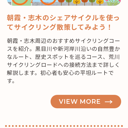
こ
で
朝霞・志木のシェアサイクルを使っ
ケ
てサイクリング散策してみよう！
ー
キ
朝霞・志木周辺のおすすめサイクリングコー
を
スを紹介。黒目川や新河岸川沿いの自然豊か
買
なルート、歴史スポットを巡るコース、荒川
お
サイクリングロードへの接続方法まで詳しく
う
解説します。初心者も安心の平坦ルートで
か
す。
な？”
の
VIEW MORE