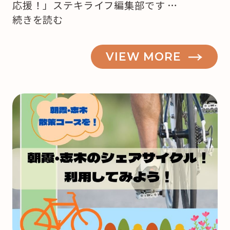
応援！」ステキライフ編集部です …
“【志
続きを読む
木・
朝
VIEW MORE
霞】
も
う
来
月
は
ク
リ
ス
マ
ス！
ど