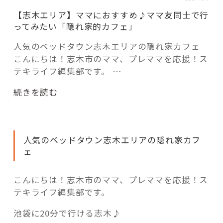
活用事例
【志木エリア】ママにおすすめ♪ママ友同士で行
ってみたい「隠れ家的カフェ」
「モノ」
人気のベッドタウン志木エリアの隠れ家カフェ
こんにちは！志木市のママ、プレママを応援！ス
テキライフ編集部です。 …
fleXe
リノベ事例
“【志
続きを読む
木
「ひと」
エ
リ
人気のベッドタウン志木エリアの隠れ家カフ
ア】
協賛・協力店
ェ
マ
マ
コーディネーター紹介
に
こんにちは！志木市のママ、プレママを応援！ス
お
テキライフ編集部です。
す
これからの暮らし 住み替え相談
池袋に20分で行ける志木♪
す