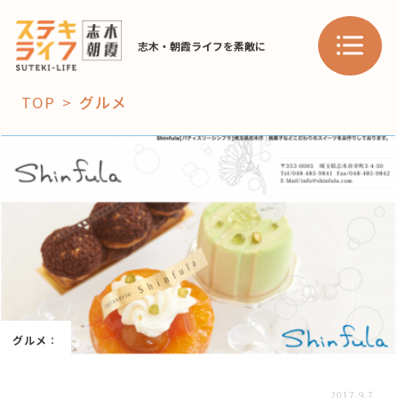
志木・朝霞ライフを素敵に
TOP
グルメ
「コト」
子育て
暮らし
おすすめ
学び・教育
スポット
「場」
グルメ
：
HAREL
HAREL
2017.9.7