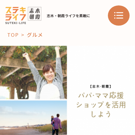
志木・朝霞ライフを素敵に
TOP
グルメ
「コト」
子育て
暮らし
おすすめ
学び・教育
スポット
「場」
HAREL
HAREL