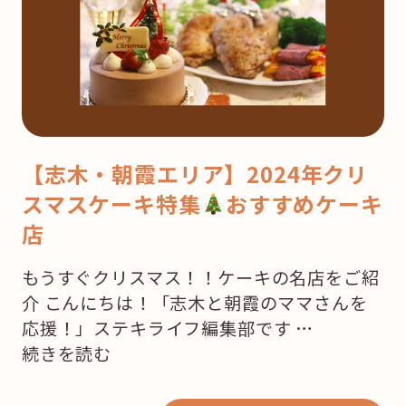
【志木・朝霞エリア】2024年クリ
スマスケーキ特集
おすすめケーキ
店
もうすぐクリスマス！！ケーキの名店をご紹
介 こんにちは！「志木と朝霞のママさんを
応援！」ステキライフ編集部です …
“【志
続きを読む
木・
朝