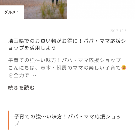
活用事例
グルメ
：
「モノ」
2017.10.5
埼玉県でのお買い物がお得に！パパ・ママ応援シ
fleXe
リノベ事例
ョップを活用しよう
子育ての強～い味方！パパ・ママ応援ショップ
こんにちは、志木・朝霞のママの楽しい子育て
「ひと」
を全力で …
協賛・協力店
“埼
続きを読む
玉
コーディネーター紹介
県
で
子育ての強～い味方！パパ・ママ応援ショッ
の
プ
お
これからの暮らし 住み替え相談
買