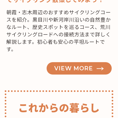
キ
朝霞・志木周辺のおすすめサイクリングコー
を
スを紹介。黒目川や新河岸川沿いの自然豊か
買
なルート、歴史スポットを巡るコース、荒川
お
サイクリングロードへの接続方法まで詳しく
う
解説します。初心者も安心の平坦ルートで
か
す。
な？”
の
VIEW MORE
これからの暮らし