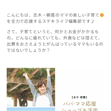
い
物
こんにちは、志木・朝霞のママの楽しい子育て
が
を全力で応援するステキライフ編集部です♪
お
得
記事検索
さて、子育てというと、何かとお金がかかるも
に！
の。どんなに疲れていても、外食などは控えて、
パ
出費をおさえようとがんばっているママもいるの
パ・
ではないでしょうか？
マ
マ
応
援
シ
ョ
ッ
プ
を
活