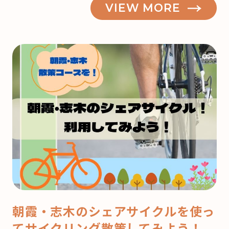
VIEW MORE
霞】
も
う
来
月
は
ク
リ
ス
マ
ス！
ど
こ
で
朝霞・志木のシェアサイクルを使っ
ケ
てサイクリング散策してみよう！
ー