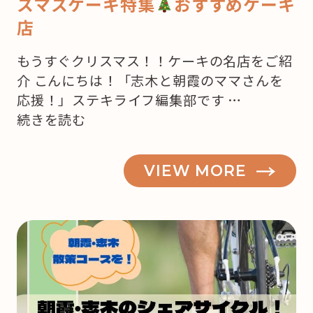
スマスケーキ特集
おすすめケーキ
店
もうすぐクリスマス！！ケーキの名店をご紹
介 こんにちは！「志木と朝霞のママさんを
応援！」ステキライフ編集部です …
“【志
続きを読む
木・
朝
VIEW MORE
霞】
も
う
来
月
は
ク