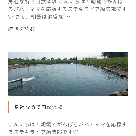
活用事例
身近な所で自然体験 こんにちは！朝霞でがんば
るパパ・ママを応援するステキライフ編集部です
♡ さて、朝霞は池袋な …
「モノ」
“川
続きを読む
風
fleXe
リノベ事例
を
感
じ
な
「ひと」
が
ら
協賛・協力店
釣
り
コーディネーター紹介
を
身近な所で自然体験
楽
し
こんにちは！朝霞でがんばるパパ・ママを応援す
も
これからの暮らし 住み替え相談
るステキライフ編集部です♡
う！