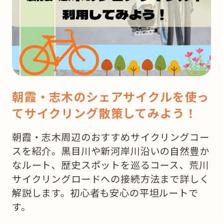
リ
ス
マ
ス！
ど
こ
で
朝霞・志木のシェアサイクルを使っ
ケ
てサイクリング散策してみよう！
ー
キ
朝霞・志木周辺のおすすめサイクリングコー
を
スを紹介。黒目川や新河岸川沿いの自然豊か
買
なルート、歴史スポットを巡るコース、荒川
お
サイクリングロードへの接続方法まで詳しく
う
解説します。初心者も安心の平坦ルートで
か
す。
な？”