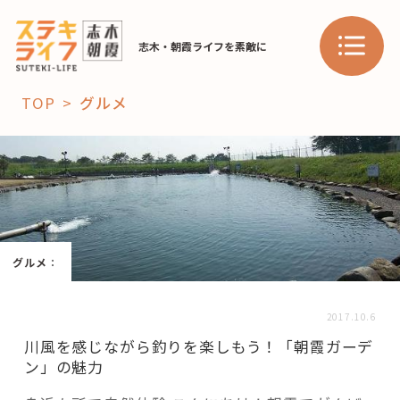
志木・朝霞ライフを素敵に
TOP
グルメ
「コト」
子育て
暮らし
おすすめ
学び・教育
スポット
グルメ
：
2017.10.6
「場」
川風を感じながら釣りを楽しもう！「朝霞ガーデ
ン」の魅力
HAREL
HAREL