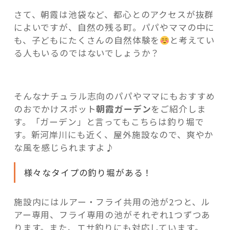
「朝
さて、朝霞は池袋など、都心とのアクセスが抜群
霞
によいですが、自然の残る町。パパやママの中に
ガ
も、子どもにたくさんの自然体験を
と考えてい
ー
る人もいるのではないでしょうか？
デ
記事検索
ン」
の
そんなナチュラル志向のパパやママにもおすすめ
魅
のおでかけスポット
朝霞ガーデン
をご紹介しま
力”
す。「ガーデン」と言ってもこちらは釣り堀で
の
す。新河岸川にも近く、屋外施設なので、爽やか
な風を感じられますよ♪
様々なタイプの釣り堀がある！
施設内にはルアー・フライ共用の池が2つと、ル
アー専用、フライ専用の池がそれぞれ1つずつあ
ります。また、エサ釣りにも対応しています。