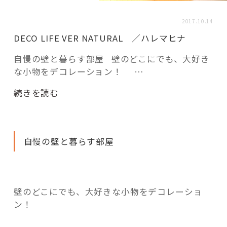
活用事例
2017.10.14
DECO LIFE VER NATURAL ／ハレマヒナ
「モノ」
自慢の壁と暮らす部屋 壁のどこにでも、大好き
な小物をデコレーション！ …
fleXe
リノベ事例
“DECO
続きを読む
LIFE
「ひと」
VER
NATURAL
自慢の壁と暮らす部屋
／
協賛・協力店
ハ
レ
コーディネーター紹介
マ
壁のどこにでも、大好きな小物をデコレーショ
ヒ
ン！
ナ”
これからの暮らし 住み替え相談
の