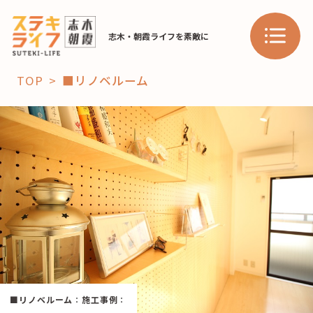
志木・朝霞ライフを素敵に
TOP
■リノベルーム
「コト」
子育て
暮らし
おすすめ
学び・教育
スポット
「場」
HAREL
■リノベルーム
：
施工事例
：
HAREL