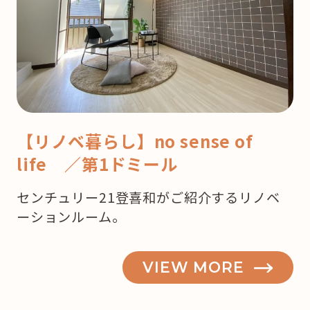
【リノベ暮らし】no sense of
life ／第1ドミール
センチュリー21登喜和がご紹介するリノベ
ーションルーム。
VIEW MORE