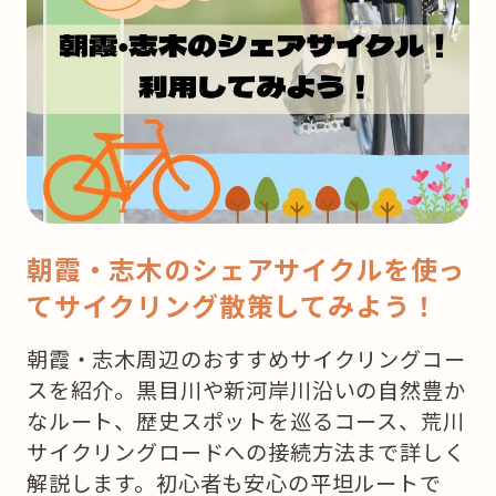
ク
リ
ス
マ
ス！
ど
こ
で
朝霞・志木のシェアサイクルを使っ
ケ
てサイクリング散策してみよう！
ー
キ
朝霞・志木周辺のおすすめサイクリングコー
を
スを紹介。黒目川や新河岸川沿いの自然豊か
買
なルート、歴史スポットを巡るコース、荒川
お
サイクリングロードへの接続方法まで詳しく
う
解説します。初心者も安心の平坦ルートで
か