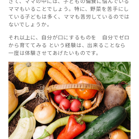
さて、ママの中には、子どもの偏食に悩んでいる
貴
ママもいることでしょう。特に、野菜を苦手にし
重。。
ている子どもは多く、ママも苦労しているのでは
有
ないでしょうか。
機・
無
それ以上に、自分が口にするものを 自分でゼロ
記事検索
農
から育ててみる という経験は、出来ることなら
薬
一度は体験させてあげたいものです。
の
野
菜
作
り
を
始
め
よ
う！
「シ