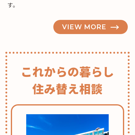
す。
な？”
の
VIEW MORE
これからの暮らし
住み替え相談