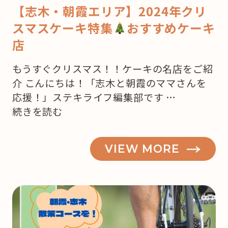
【志木・朝霞エリア】2024年クリ
スマスケーキ特集
おすすめケーキ
店
もうすぐクリスマス！！ケーキの名店をご紹
介 こんにちは！「志木と朝霞のママさんを
応援！」ステキライフ編集部です …
“【志
続きを読む
木・
朝
VIEW MORE
霞】
も
う
来
月
は