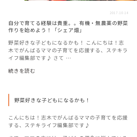
活用事例
2017.10.14
自分で育てる経験は貴重。。有機・無農薬の野菜
「モノ」
作りを始めよう！「シェア畑」
野菜好きな子どもになるかも！ こんにちは！志
fleXe
リノベ事例
木でがんばるママの子育てを応援する、ステキラ
イフ編集部です♪ さて …
「ひと」
“自
続きを読む
分
で
協賛・協力店
育
野菜好きな子どもになるかも！
て
コーディネーター紹介
る
経
こんにちは！志木でがんばるママの子育てを応援
験
する、ステキライフ編集部です♪
これからの暮らし 住み替え相談
は