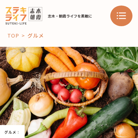
志木・朝霞ライフを素敵に
TOP
グルメ
「コト」
子育て
暮らし
おすすめ
学び・教育
スポット
「場」
HAREL
グルメ
：
HAREL