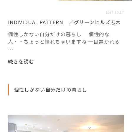
活用事例
2017.10.17
INDIVIDUAL PATTERN ／グリーンヒルズ志木
「モノ」
個性しかない自分だけの暮らし 個性的な
人・・ちょっと憧れちゃいますね 一目置かれる
fleXe
リノベ事例
…
“INDIVIDUAL
続きを読む
「ひと」
PATTERN
／
グ
協賛・協力店
個性しかない自分だけの暮らし
リ
ー
コーディネーター紹介
ン
ヒ
ル
これからの暮らし 住み替え相談
ズ