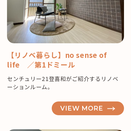
【リノベ暮らし】no sense of
life ／第1ドミール
センチュリー21登喜和がご紹介するリノベ
ーションルーム。
VIEW MORE