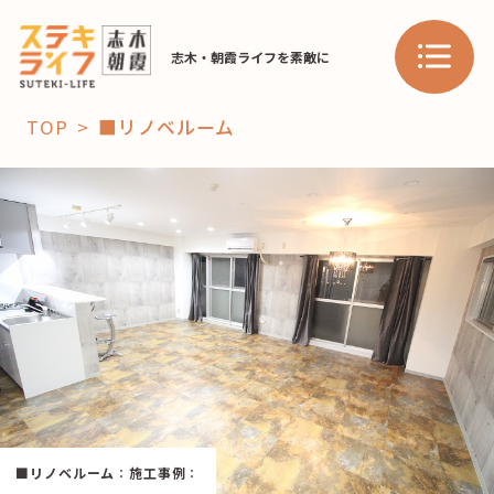
志木・朝霞ライフを素敵に
TOP
■リノベルーム
「コト」
子育て
暮らし
おすすめ
学び・教育
スポット
「場」
HAREL
■リノベルーム
：
施工事例
：
HAREL