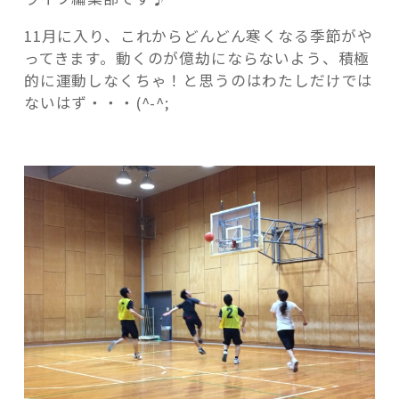
学
11月に入り、これからどんどん寒くなる季節がや
生
ってきます。動くのが億劫にならないよう、積極
と
的に運動しなくちゃ！と思うのはわたしだけでは
遊
ないはず・・・(^-^;
ぼ
記事検索
う
☆「親
子
エ
ン
ジ
ョ
イ
ス
ポ
ー
ツ」
開