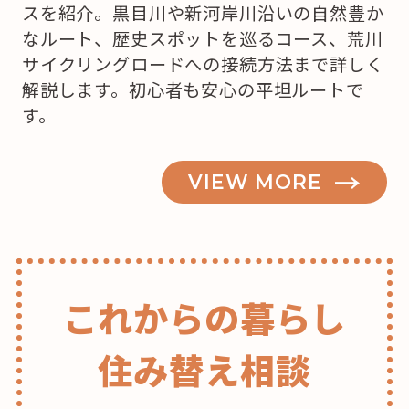
スを紹介。黒目川や新河岸川沿いの自然豊か
買
なルート、歴史スポットを巡るコース、荒川
お
サイクリングロードへの接続方法まで詳しく
う
解説します。初心者も安心の平坦ルートで
か
す。
な？”
の
VIEW MORE
これからの暮らし
住み替え相談