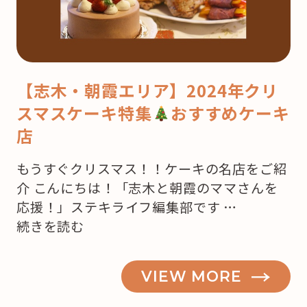
【志木・朝霞エリア】2024年クリ
スマスケーキ特集
おすすめケーキ
店
もうすぐクリスマス！！ケーキの名店をご紹
介 こんにちは！「志木と朝霞のママさんを
応援！」ステキライフ編集部です …
“【志
続きを読む
木・
朝
VIEW MORE
霞】
も