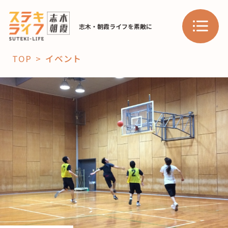
志木・朝霞ライフを素敵に
TOP
イベント
「コト」
子育て
暮らし
おすすめ
学び・教育
スポット
「場」
HAREL
HAREL