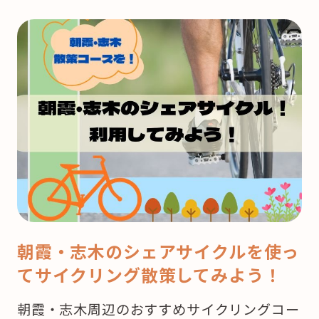
う
来
月
は
ク
リ
ス
マ
ス！
ど
こ
で
朝霞・志木のシェアサイクルを使っ
ケ
てサイクリング散策してみよう！
ー
キ
朝霞・志木周辺のおすすめサイクリングコー
を