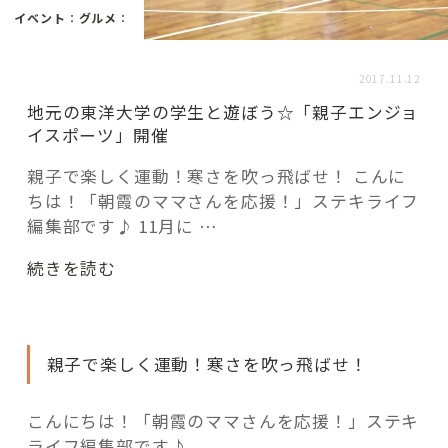
活用事例
イベント
：
グルメ
：
2017.11.12
「モノ」
地元の東洋大学の学生と遊ぼう☆「親子エンジョ
イスポーツ」開催
fleXe
リノベ事例
親子で楽しく運動！寒さを吹っ飛ばせ！ こんに
ちは！「朝霞のママさんを応援！」ステキライフ
編集部です♪ 11月に …
「ひと」
“地
続きを読む
協賛・協力店
元
の
コーディネーター紹介
東
親子で楽しく運動！寒さを吹っ飛ばせ！
洋
大
学
これからの暮らし 住み替え相談
こんにちは！「朝霞のママさんを応援！」ステキ
の
ライフ編集部です♪