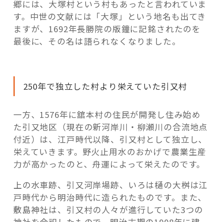
郷には、大塚村という村もあったと言われていま
す。中世の文献には「大塚」という地名も出てき
ますが、1692年長勝院の版鐘に記銘されたのを
最後に、その名は語られなくなりました。
250年で独立した村より栄えていた引又村
一方、1576年に舘本村の住民が開発し住み始め
た引又地区（現在の新河岸川・柳瀬川の合流地点
付近）は、江戸時代以降、引又村として独立し、
栄えていきます。野火止用水のおかげで農業生産
力が高かったのと、舟運によって栄えたのです。
上の水車跡、引又河岸場跡、いろは樋の大桝は江
戸時代から明治時代に造られたものです。また、
敷島神社は、引又村の人々が進行していた3つの
神社を合祀したもので、明治末期の1908年に建