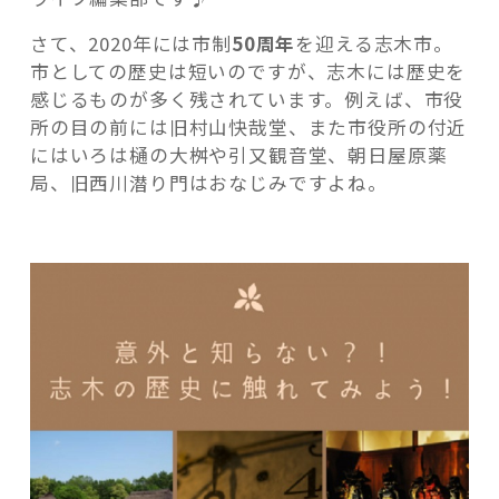
木
さて、2020年には市制
50周年
を迎える志木市。
の
市としての歴史は短いのですが、志木には歴史を
歴
感じるものが多く残されています。例えば、市役
史
所の目の前には旧村山快哉堂、また市役所の付近
に
記事検索
にはいろは樋の大桝や引又観音堂、朝日屋原薬
触
局、旧西川潜り門はおなじみですよね。
れ
て
み
よ
う！”
の