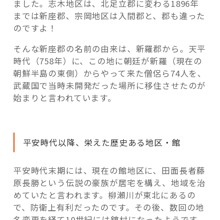
ました。志木地区は、北足立郡に変わる1896年
までは新座郡、宗岡地区は入間郡と、郡も違った
のですよ！
そんな新座郡の名前の由来は、新羅郡から。天平
時代（758年）に、この地に朝廷が新羅（現在の
朝鮮半島の東側）からやって来た僧侶ら74人を、
武蔵国で当時未開発だった場所に移住させたのが
始まりと言われています。
平安時代以降、栄えた歴史ある地区・館
平安時代末期には、現在の館地区に、田面長者藤
原長勝という伝説の豪族が居宅を構え、地域を治
めていたと言われます。柳瀬川が東北にあるの
で、防衛上有利だったのです。その後、数回の地
名変更を経て10世紀には舘村になったようです。