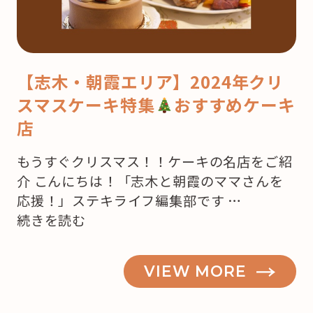
【志木・朝霞エリア】2024年クリ
スマスケーキ特集
おすすめケーキ
店
もうすぐクリスマス！！ケーキの名店をご紹
介 こんにちは！「志木と朝霞のママさんを
応援！」ステキライフ編集部です …
“【志
続きを読む
木・
朝
VIEW MORE
霞】
も