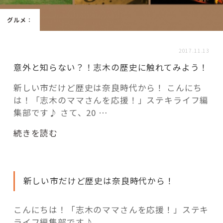
活用事例
グルメ
：
「モノ」
2017.11.13
意外と知らない？！志木の歴史に触れてみよう！
fleXe
リノベ事例
新しい市だけど歴史は奈良時代から！ こんにち
は！「志木のママさんを応援！」ステキライフ編
集部です♪ さて、20 …
「ひと」
“意
続きを読む
協賛・協力店
外
と
コーディネーター紹介
知
新しい市だけど歴史は奈良時代から！
ら
な
い？！
これからの暮らし 住み替え相談
こんにちは！「志木のママさんを応援！」ステキ
志
ライフ編集部です♪