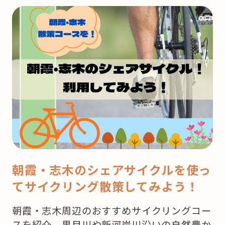
う
来
月
は
ク
リ
ス
マ
ス！
ど
こ
で
朝霞・志木のシェアサイクルを使っ
ケ
てサイクリング散策してみよう！
ー
キ
朝霞・志木周辺のおすすめサイクリングコー
を
スを紹介。黒目川や新河岸川沿いの自然豊か