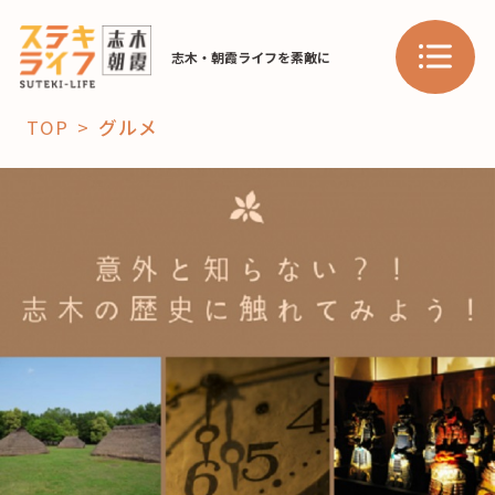
志木・朝霞ライフを素敵に
TOP
グルメ
「コト」
子育て
暮らし
おすすめ
学び・教育
スポット
「場」
HAREL
HAREL