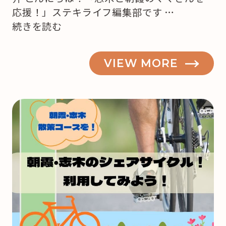
応援！」ステキライフ編集部です …
“【志
続きを読む
木・
朝
VIEW MORE
霞】
も
う
来
月
は
ク
リ
ス
マ
ス！
ど