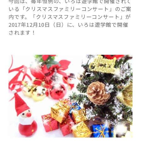
今回は、毎年恒例の、いろは遊学館で開催されて
子
いる「クリスマスファミリーコンサート」のご案
に
内です。「クリスマスファミリーコンサート」が
人
2017年12月10日（日）に、いろは遊学館で開催
気
されます！
の
記事検索
ク
リ
ス
マ
ス
フ
ァ
ミ
リ
ー
コ
ン
サ