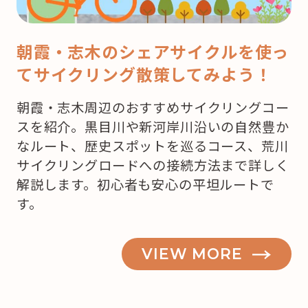
こ
で
朝霞・志木のシェアサイクルを使っ
ケ
てサイクリング散策してみよう！
ー
キ
朝霞・志木周辺のおすすめサイクリングコー
を
スを紹介。黒目川や新河岸川沿いの自然豊か
買
なルート、歴史スポットを巡るコース、荒川
お
サイクリングロードへの接続方法まで詳しく
う
解説します。初心者も安心の平坦ルートで
か
す。
な？”
の
VIEW MORE