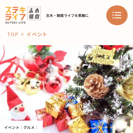
志木・朝霞ライフを素敵に
TOP
イベント
「コト」
子育て
暮らし
おすすめ
学び・教育
スポット
「場」
HAREL
イベント
：
グルメ
：
HAREL