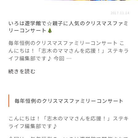
活用事例
2017.11.14
いろは遊学館で☆親子に人気のクリスマスファミ
「モノ」
リーコンサート
毎年恒例のクリスマスファミリーコンサート こ
fleXe
リノベ事例
んにちは！「志木のママさんを応援！」ステキラ
イフ編集部です♪ 今回 …
「ひと」
“い
続きを読む
ろ
は
協賛・協力店
遊
毎年恒例のクリスマスファミリーコンサート
学
コーディネーター紹介
館
で
こんにちは！「志木のママさんを応援！」ステキ
☆
ライフ編集部です♪
これからの暮らし 住み替え相談
親