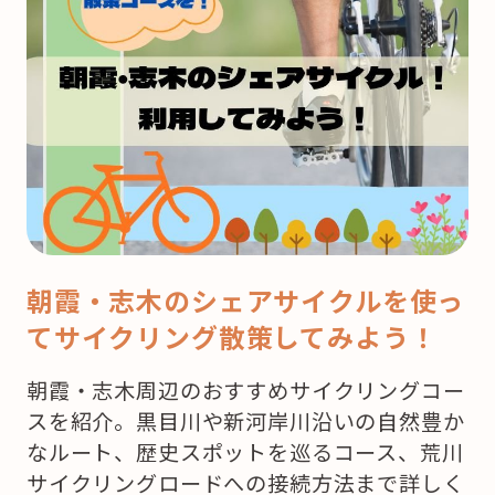
は
ク
リ
ス
マ
ス！
ど
こ
で
朝霞・志木のシェアサイクルを使っ
ケ
てサイクリング散策してみよう！
ー
キ
朝霞・志木周辺のおすすめサイクリングコー
を
スを紹介。黒目川や新河岸川沿いの自然豊か
買
なルート、歴史スポットを巡るコース、荒川
お
サイクリングロードへの接続方法まで詳しく
う