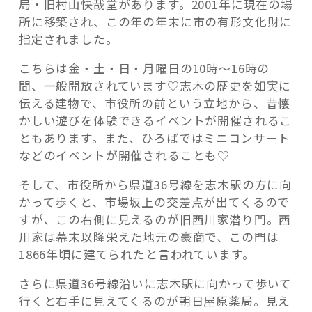
局・旧村山快哉堂があります。2001年に現在の場
所に移築され、この年の年末に市の有形文化財に
指定されました。
こちらは金・土・日・月曜日の10時～16時の
間、一般開放されています♡志木の歴史を如実に
伝える建物で、市役所の前という立地から、昔懐
かしい遊びを体験できるイベントが開催されるこ
ともあります。また、ひろばではミニコンサート
などのイベントが開催されることも♡
そして、市役所から県道36号線を志木駅の方に向
かって歩くと、市場坂上の交差点が出てくるので
すが、この右側に見えるのが旧西川家潜り門。西
川家は幕末以降栄えた地元の豪商で、この門は
1866年頃に建てられたと言われています。
さらに県道36号線沿いに志木駅に向かって歩いて
行くと右手に見えてくるのが朝日屋原薬局。見え