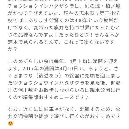
チョウショウインハタザクラは、幻の城・柏ノ城
がかつてそびえていた、現在の志木市立第三小学
校そばにあります♡驚くのは400年という樹齢だ
けでなく、変わった旗弁を持つ世界にたったひと
つの品種なんですよ！たったひとつ！そんな木が
志木で見られるなんて、これって凄くないです
か？
このめずらしい桜は毎年、4月上旬に満開を迎え
ます。2017年の満開は4月10日で、ちょうど、さ
くらまつり（後述あり）の終盤に見頃を迎えまし
た♡チョウショウインハタザクラを見た後、柳瀬
川の河川敷をお散歩しながらいろは親水公園に行
くのが編集部おすすめコースです♪
なお、近くには駐車場がなく、混雑するため、公
共交通機関や徒歩で遊びに行くのがおすすめです