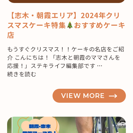
【志木・朝霞エリア】2024年クリ
スマスケーキ特集
おすすめケーキ
店
もうすぐクリスマス！！ケーキの名店をご紹
介 こんにちは！「志木と朝霞のママさんを
応援！」ステキライフ編集部です …
“【志
続きを読む
木・
朝
VIEW MORE
霞】
も
う
来
月