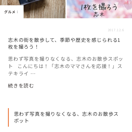
活用事例
グルメ
：
「モノ」
2017.12.6
志木の街を散歩して、季節や歴史を感じられる1
fleXe
リノベ事例
枚を撮ろう！
思わず写真を撮りなくなる、志木のお散歩スポッ
ト こんにちは！「志木のママさんを応援！」ス
「ひと」
テキライ …
協賛・協力店
“志
続きを読む
木
コーディネーター紹介
の
街
思わず写真を撮りなくなる、志木のお散歩ス
を
ポット
散
これからの暮らし 住み替え相談
歩