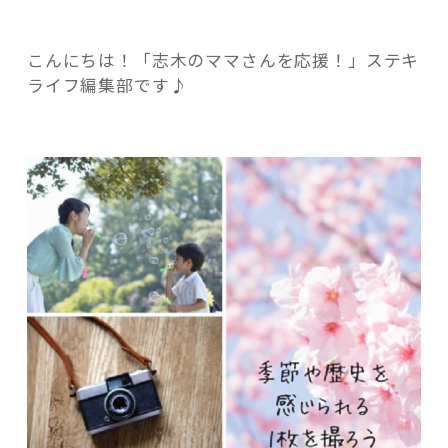
し
て、
こんにちは！「志木のママさんを応援！」ステキ
季
ライフ編集部です♪
節
や
記事検索
歴
史
を
感
じ
ら
れ
る
1
枚
を
撮
ろ