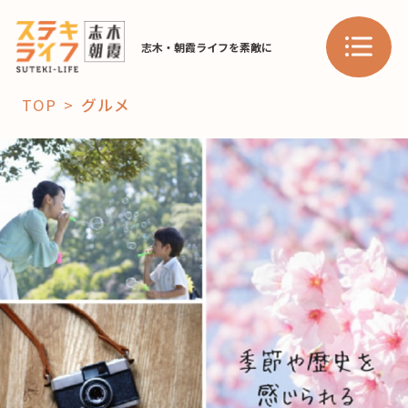
志木・朝霞ライフを素敵に
TOP
グルメ
「コト」
子育て
暮らし
おすすめ
学び・教育
スポット
「場」
HAREL
HAREL