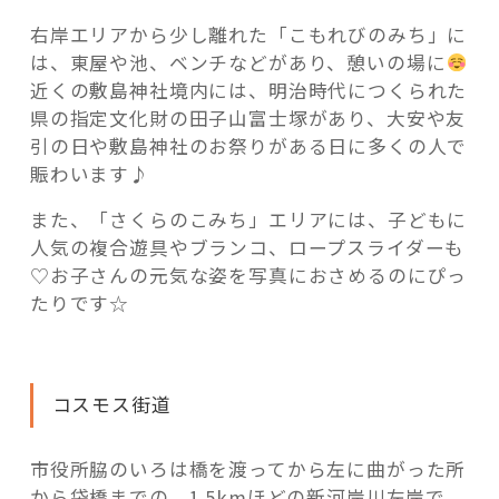
右岸エリアから少し離れた「こもれびのみち」に
は、東屋や池、ベンチなどがあり、憩いの場に
近くの敷島神社境内には、明治時代につくられた
県の指定文化財の田子山富士塚があり、大安や友
引の日や敷島神社のお祭りがある日に多くの人で
賑わいます♪
また、「さくらのこみち」エリアには、子どもに
人気の複合遊具やブランコ、ロープスライダーも
♡お子さんの元気な姿を写真におさめるのにぴっ
たりです☆
コスモス街道
市役所脇のいろは橋を渡ってから左に曲がった所
から袋橋までの、1.5kmほどの新河岸川左岸で